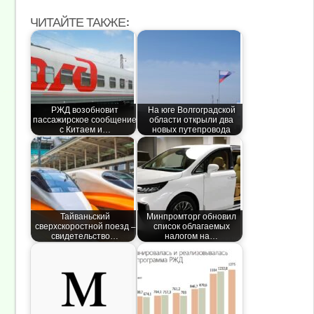
ЧИТАЙТЕ ТАКЖЕ:
РЖД возобновит
На юге Волгоградской
пассажирское сообщение
области открыли два
с Китаем и…
новых путепровода
Тайваньский
Минпромторг обновил
сверхскоростной поезд —
список облагаемых
свидетельство…
налогом на…