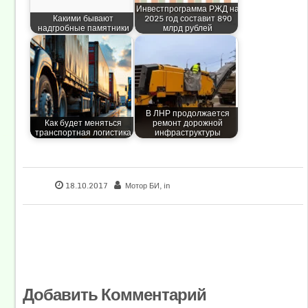
Инвестпрограмма РЖД на
Какими бывают
2025 год составит 890
надгробные памятники
млрд рублей
В ЛНР продолжается
Как будет меняться
ремонт дорожной
транспортная логистика
инфраструктуры
18.10.2017
Мотор БИ
, in
Добавить Комментарий