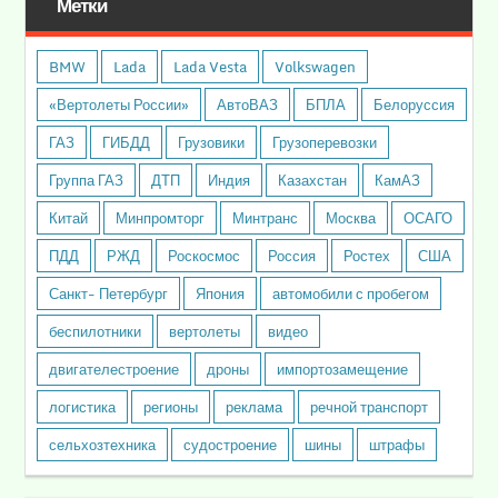
Метки
BMW
Lada
Lada Vesta
Volkswagen
«Вертолеты России»
АвтоВАЗ
БПЛА
Белоруссия
ГАЗ
ГИБДД
Грузовики
Грузоперевозки
Группа ГАЗ
ДТП
Индия
Казахстан
КамАЗ
Китай
Минпромторг
Минтранс
Москва
ОСАГО
ПДД
РЖД
Роскосмос
Россия
Ростех
США
Санкт- Петербург
Япония
автомобили с пробегом
беспилотники
вертолеты
видео
двигателестроение
дроны
импортозамещение
логистика
регионы
реклама
речной транспорт
сельхозтехника
судостроение
шины
штрафы