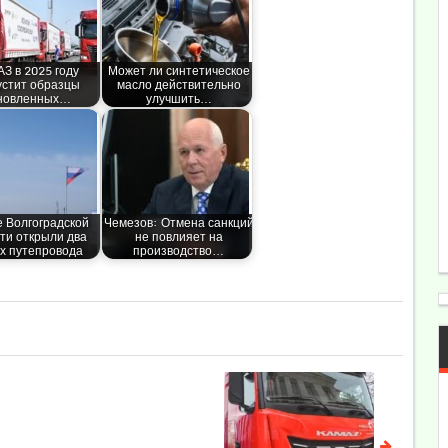
З в 2025 году
Может ли синтетическое
устит образцы
масло действительно
новленных…
улучшить…
е Волгоградской
Чемезов: Отмена санкций
ти открыли два
не повлияет на
х путепровода
производство…