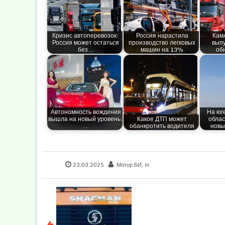
Кризис автоперевозок:
Россия нарастила
КамА
Россия может остаться
производство легковых
вып
без…
машин на 13%
об
Автономность вождения
На юг
вышла на новый уровень:
Какое ДТП может
облас
…
обанкротить водителя
новы
23.03.2025
Мотор БИ
, in