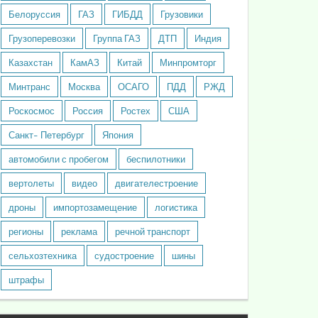
Белоруссия
ГАЗ
ГИБДД
Грузовики
Грузоперевозки
Группа ГАЗ
ДТП
Индия
Казахстан
КамАЗ
Китай
Минпромторг
Минтранс
Москва
ОСАГО
ПДД
РЖД
Роскосмос
Россия
Ростех
США
Санкт- Петербург
Япония
автомобили с пробегом
беспилотники
вертолеты
видео
двигателестроение
дроны
импортозамещение
логистика
регионы
реклама
речной транспорт
сельхозтехника
судостроение
шины
штрафы