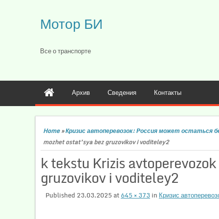
Мотор БИ
Все о транспорте
Архив
Сведения
Контакты
Home
»
Кризис автоперевозок: Россия может остаться бе
mozhet ostat’sya bez gruzovikov i voditeley2
k tekstu Krizis avtoperevozok
gruzovikov i voditeley2
Published
23.03.2025
at
645 × 373
in
Кризис автоперевозо