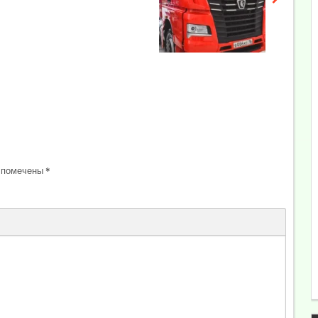
 помечены
*