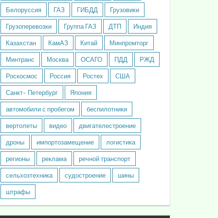
Белоруссия
ГАЗ
ГИБДД
Грузовики
Грузоперевозки
Группа ГАЗ
ДТП
Индия
Казахстан
КамАЗ
Китай
Минпромторг
Минтранс
Москва
ОСАГО
ПДД
РЖД
Роскосмос
Россия
Ростех
США
Санкт- Петербург
Япония
автомобили с пробегом
беспилотники
вертолеты
видео
двигателестроение
дроны
импортозамещение
логистика
регионы
реклама
речной транспорт
сельхозтехника
судостроение
шины
штрафы