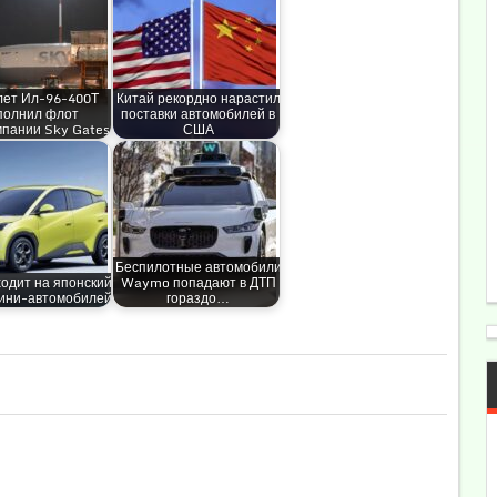
ет Ил-96-400Т
Китай рекордно нарастил
полнил флот
поставки автомобилей в
мпании Sky Gates
США
Беспилотные автомобили
одит на японский
Waymo попадают в ДТП
ини-автомобилей
гораздо…