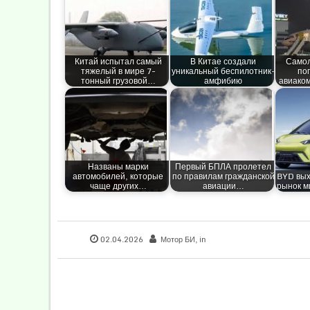
Китай испытал самый
В Китае создали
Самол
тяжелый в мире 7-
уникальный беспилотник-
по
тонный грузовой…
амфибию
авиако
Названы марки
Первый БПЛА пролетел
автомобилей, которые
по правилам гражданской
BYD вых
чаще других…
авиации…
рынок м
02.04.2026
Мотор БИ
, in