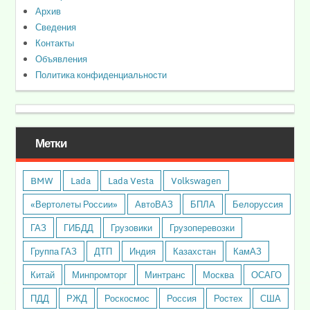
Архив
Сведения
Контакты
Объявления
Политика конфиденциальности
Метки
BMW
Lada
Lada Vesta
Volkswagen
«Вертолеты России»
АвтоВАЗ
БПЛА
Белоруссия
ГАЗ
ГИБДД
Грузовики
Грузоперевозки
Группа ГАЗ
ДТП
Индия
Казахстан
КамАЗ
Китай
Минпромторг
Минтранс
Москва
ОСАГО
ПДД
РЖД
Роскосмос
Россия
Ростех
США