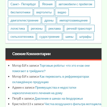
Санкт- Петербург
Япония
автомобили с пробегом
беспилотники
вертолеты
видео
двигателестроение
дроны
импортозамещение
логистика
регионы
реклама
речной транспорт
сельхозтехника
судостроение
шины
штрафы
Свежие Комментарии
Мотор БИ
к записи
Торговые роботы: что это и как они
помогают в трейдинге?
Мотор БИ
к записи
Как перевозить в рефрижераторах
охлаждённую продукцию
Админ
к записи
Преимущества и недостатки
наркологического лечения на дому
ПетрВ
к записи
Давление в шинах на бездорожье
Кристи3от23
к записи
Чистка воздушного фильтра мотоцикла