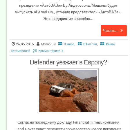
президента «АвтоВАЗа» Бу Андерссона. Машины будет
выпускать al Amal Co., уточнил представитель «АвтоВАЗа».
Это предприятие способно...
Читать...
26.05.2015
Мотор БИ
В мире
,
В России
,
Рынок
автомобилей
Комментариев 1
Defender уезжает в Европу?
Согласно последнему докладу Financial Times, компания
Land Rover хочет перенести производство нового поколения