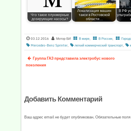
Локализация машин
В РФ у
Что такое плунжерные
такси в Ростовской
ультраб
дозирующие насосы?
области…
03.12.2016
Мотор БИ
В мире
,
В России
,
Город
Mercedes-Benz Sprinter
,
легкий коммерческий транспорт
,
Группа ГАЗ представила электробус нового
поколения
Добавить Комментарий
Ваш адрес email не будет опубликован.
Обязательные поля