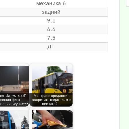
механика 6
задний
9.1
6.6
7.5
ДТ
ет Ил-96-400Т
Минтранс предложил
полнил флот
запретить водителям с
мпании Sky Gates
неснятой…