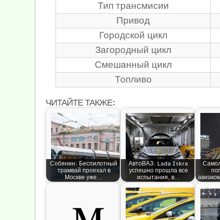
Тип трансмисии
Привод
Городской цикл
Загородный цикл
Смешанный цикл
Топливо
ЧИТАЙТЕ ТАКЖЕ:
Собянин: Беспилотный
АвтоВАЗ: Lada Iskra
Самол
трамвай проехал в
успешно прошла все
по
Москве уже…
испытания, в…
авиако