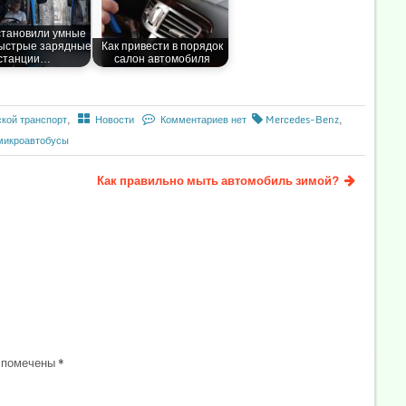
становили умные
ыстрые зарядные
Как привести в порядок
станции…
салон автомобиля
ской транспорт
,
Новости
Комментариев нет
Mercedes-Benz
,
микроавтобусы
Как правильно мыть автомобиль зимой?
 помечены
*