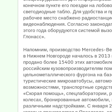
конечном пункте его поездки на лобов
светодиодные табло. Для удобства и п
рабочее место снабжено радиостанцие
видеонаблюдения. Согласно законодат
этого года оборудуются системой выз
Глонасс».
Напомним, производство Mercedes-Benz
в Нижнем Новгороде началось в 2013 
продано более 15400 этих автомобил
российским кузовопроизводителям по
цельнометаллического фургона на баз
туристические микроавтобусы, автом
возможностями, транспортные средств
«Скорая помощь», спецлаборатории, 
колесах, бронированные автомобили,
различными надстройками. С января 20
которые производятся в Ярославле, с