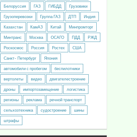
Белоруссия
ГАЗ
ГИБДД
Грузовики
Грузоперевозки
Группа ГАЗ
ДТП
Индия
Казахстан
КамАЗ
Китай
Минпромторг
Минтранс
Москва
ОСАГО
ПДД
РЖД
Роскосмос
Россия
Ростех
США
Санкт- Петербург
Япония
автомобили с пробегом
беспилотники
вертолеты
видео
двигателестроение
дроны
импортозамещение
логистика
регионы
реклама
речной транспорт
сельхозтехника
судостроение
шины
штрафы