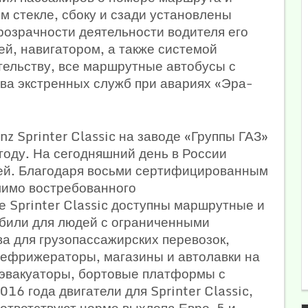
ом стекле, сбоку и сзади установлены
розрачности деятельности водителя его
й, навигатором, а также системой
ельству, все маршрутные автобусы с
ова экстренных служб при авариях «Эра-
 Sprinter Classic на заводе «Группы ГАЗ»
году. На сегодняшний день в России
ей. Благодаря восьми сертифицированным
мимо востребованного
е Sprinter Classic доступны маршрутные и
обили для людей с ограниченными
а для грузопассажирских перевозок,
рефрижераторы, магазины и автолавки на
 эвакуаторы, бортовые платформы с
16 года двигатели для Sprinter Classic,
оответствуют норме выхлопа Евро-5 и