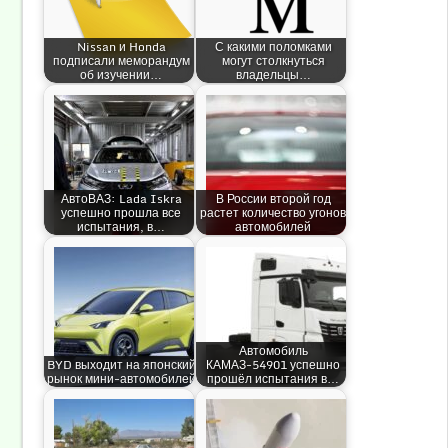
Nissan и Honda
С какими поломками
подписали меморандум
могут столкнуться
об изучении…
владельцы…
АвтоВАЗ: Lada Iskra
В России второй год
успешно прошла все
растет количество угонов
испытания, в…
автомобилей
Автомобиль
BYD выходит на японский
КАМАЗ-54901 успешно
рынок мини-автомобилей
прошёл испытания в…