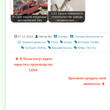
CAS Space завершила
В США нашли кладбище
строительство завода
автомобилей Ока
космических…
07.12.2016
Мотор БИ
В мире
,
Техника безопасности
Комментариев нет
IIHS
,
Nissan
,
NISSAN TSURU
,
NISSAN VERSA
,
Василий Костин
,
КРАШ-ТЕСТЫ
В Чечне могут вдвое
нарастить производство
LADA
Британия продала свой
авианосец