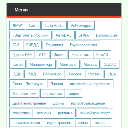
Метки
BMW
Lada
Lada Vesta
Volkswagen
«Вертолеты России»
АвтоВАЗ
БПЛА
Белоруссия
ГАЗ
ГИБДД
Грузовики
Грузоперевозки
Группа ГАЗ
ДТП
Индия
Казахстан
КамАЗ
Китай
Минпромторг
Минтранс
Москва
ОСАГО
ПДД
РЖД
Роскосмос
Россия
Ростех
США
Санкт- Петербург
Япония
автомобили с пробегом
беспилотники
вертолеты
видео
двигателестроение
дроны
импортозамещение
логистика
регионы
реклама
речной транспорт
сельхозтехника
судостроение
шины
штрафы