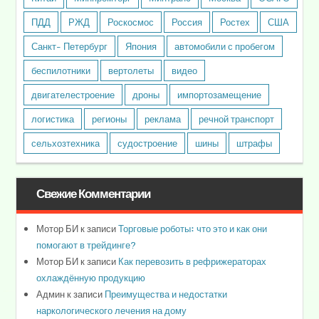
ПДД
РЖД
Роскосмос
Россия
Ростех
США
Санкт- Петербург
Япония
автомобили с пробегом
беспилотники
вертолеты
видео
двигателестроение
дроны
импортозамещение
логистика
регионы
реклама
речной транспорт
сельхозтехника
судостроение
шины
штрафы
Свежие Комментарии
Мотор БИ
к записи
Торговые роботы: что это и как они
помогают в трейдинге?
Мотор БИ
к записи
Как перевозить в рефрижераторах
охлаждённую продукцию
Админ
к записи
Преимущества и недостатки
наркологического лечения на дому