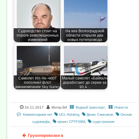
Судоходство стоит на
На юге Волгоградской
пороге революционных
области открыли два
изменений
новых путепровода
Самолет Ил-96-400Т
Малый самолет «Байкал»
пополнил флот
доработают до серии за
авиакомпании Sky Gates
10,4…
26.11.2017
Мотор БИ
Водный транспорт
,
Новости
Комментариев нет
UCL Holding
,
Денис Самсиков
,
Окская
судоверфь
,
проект СРТР38М
,
судостроение
Грузоперевозки в