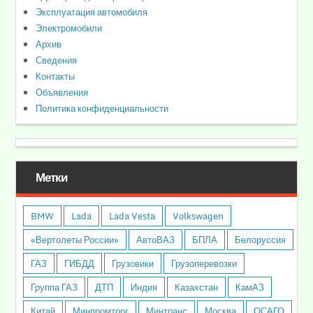
Эксплуатация автомобиля
Электромобили
Архив
Сведения
Контакты
Объявления
Политика конфиденциальности
Метки
BMW
Lada
Lada Vesta
Volkswagen
«Вертолеты России»
АвтоВАЗ
БПЛА
Белоруссия
ГАЗ
ГИБДД
Грузовики
Грузоперевозки
Группа ГАЗ
ДТП
Индия
Казахстан
КамАЗ
Китай
Минпромторг
Минтранс
Москва
ОСАГО