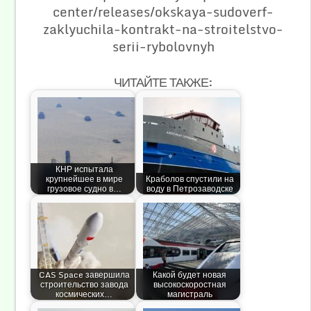
center/releases/okskaya-sudoverf-
zaklyuchila-kontrakt-na-stroitelstvo-
serii-rybolovnyh
ЧИТАЙТЕ ТАКЖЕ:
КНР испытала
крупнейшее в мире
Краболов спустили на
грузовое судно в…
воду в Петрозаводске
CAS Space завершила
Какой будет новая
строительство завода
высокоскоростная
космических…
магистраль