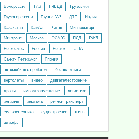
Белоруссия
ГАЗ
ГИБДД
Грузовики
Грузоперевозки
Группа ГАЗ
ДТП
Индия
Казахстан
КамАЗ
Китай
Минпромторг
Минтранс
Москва
ОСАГО
ПДД
РЖД
Роскосмос
Россия
Ростех
США
Санкт- Петербург
Япония
автомобили с пробегом
беспилотники
вертолеты
видео
двигателестроение
дроны
импортозамещение
логистика
регионы
реклама
речной транспорт
сельхозтехника
судостроение
шины
штрафы