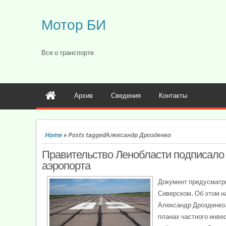
Мотор БИ
Все о транспорте
Архив
Сведения
Контакты
Home
»
Posts taggedАлександр Дрозденко
Правительство Ленобласти подписало
аэропорта
Документ предусматри
Сиверском. Об этом н
Александр Дрозденко.
планах частного инве