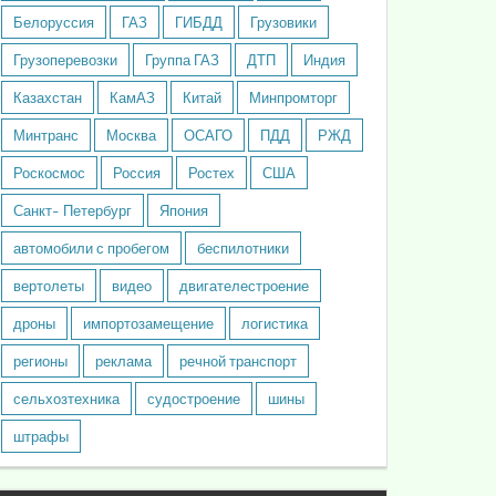
Белоруссия
ГАЗ
ГИБДД
Грузовики
Грузоперевозки
Группа ГАЗ
ДТП
Индия
Казахстан
КамАЗ
Китай
Минпромторг
Минтранс
Москва
ОСАГО
ПДД
РЖД
Роскосмос
Россия
Ростех
США
Санкт- Петербург
Япония
автомобили с пробегом
беспилотники
вертолеты
видео
двигателестроение
дроны
импортозамещение
логистика
регионы
реклама
речной транспорт
сельхозтехника
судостроение
шины
штрафы