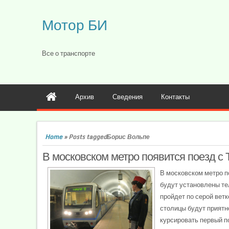
Мотор БИ
Все о транспорте
Архив
Сведения
Контакты
Home
»
Posts taggedБорис Вольпе
В московском метро появится поезд с 
В московском метро п
будут установлены те
пройдет по серой вет
столицы будут приятн
курсировать первый по