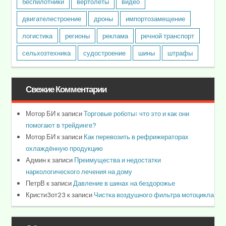
беспилотники
вертолеты
видео
двигателестроение
дроны
импортозамещение
логистика
регионы
реклама
речной транспорт
сельхозтехника
судостроение
шины
штрафы
Свежие Комментарии
Мотор БИ
к записи
Торговые роботы: что это и как они
помогают в трейдинге?
Мотор БИ
к записи
Как перевозить в рефрижераторах
охлаждённую продукцию
Админ
к записи
Преимущества и недостатки
наркологического лечения на дому
ПетрВ
к записи
Давление в шинах на бездорожье
Кристи3от23
к записи
Чистка воздушного фильтра мотоцикла