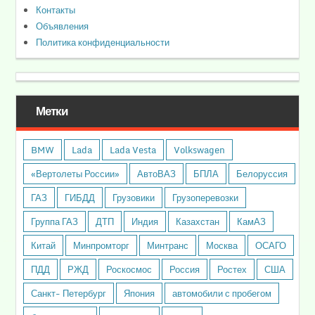
Контакты
Объявления
Политика конфиденциальности
Метки
BMW
Lada
Lada Vesta
Volkswagen
«Вертолеты России»
АвтоВАЗ
БПЛА
Белоруссия
ГАЗ
ГИБДД
Грузовики
Грузоперевозки
Группа ГАЗ
ДТП
Индия
Казахстан
КамАЗ
Китай
Минпромторг
Минтранс
Москва
ОСАГО
ПДД
РЖД
Роскосмос
Россия
Ростех
США
Санкт- Петербург
Япония
автомобили с пробегом