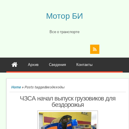
Мотор БИ
Все о транспорте
Архив
Сведения
Контакты
Home
»
Posts taggedвездеходы
ЧЗСА начал выпуск грузовиков для
бездорожья