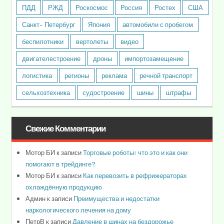
ПДД
РЖД
Роскосмос
Россия
Ростех
США
Санкт- Петербург
Япония
автомобили с пробегом
беспилотники
вертолеты
видео
двигателестроение
дроны
импортозамещение
логистика
регионы
реклама
речной транспорт
сельхозтехника
судостроение
шины
штрафы
Свежие Комментарии
Мотор БИ
к записи
Торговые роботы: что это и как они
помогают в трейдинге?
Мотор БИ
к записи
Как перевозить в рефрижераторах
охлаждённую продукцию
Админ
к записи
Преимущества и недостатки
наркологического лечения на дому
ПетрВ
к записи
Давление в шинах на бездорожье