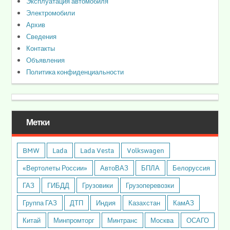
Эксплуатация автомобиля
Электромобили
Архив
Сведения
Контакты
Объявления
Политика конфиденциальности
Метки
BMW
Lada
Lada Vesta
Volkswagen
«Вертолеты России»
АвтоВАЗ
БПЛА
Белоруссия
ГАЗ
ГИБДД
Грузовики
Грузоперевозки
Группа ГАЗ
ДТП
Индия
Казахстан
КамАЗ
Китай
Минпромторг
Минтранс
Москва
ОСАГО