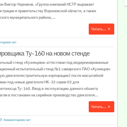
ии Виктор Черников. «Группа компаний НСТР выражает
страции и правительству Воронежской области, а также
кого муниципального района,...
Читать...
тариев нет
ировщика Ту-160 на новом стенде
ельный стенд «Кузнецова» аттестован под модернизированные
ационный испытательный стенд №1 самарского ПАО «Кузнецов»
ную двигателестроительную корпорацию) после масштабной
ован под новые двигатели НК-32 серии 02 для
етоносца Ту-160. Ввод в эксплуатацию данного объекта
гом в постановке на серийное производство двигателя...
Читать...
Комментариев нет