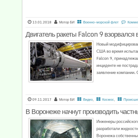
13.01.2018
Мотор БИ
Военно-морской флот
Комме
Двигатель ракеты Falcon 9 взорвался 
Новый модифицированн
США во время испытан
Falcon 9, принадлежа
инциденте не пострад
заявление компании. 
09.11.2017
Мотор БИ
Видео
,
Космос
,
Происше
В Воронеже начнут производить частн
Инженеры российског
разработали жидкостн
Воронежа собственный