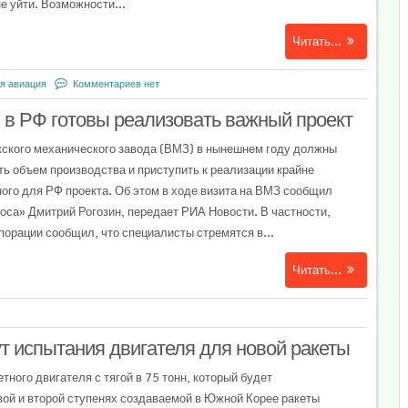
не уйти. Возможности...
Читать...
я авиация
Комментариев нет
: в РФ готовы реализовать важный проект
ского механического завода (ВМЗ) в нынешнем году должны
ь объем производства и приступить к реализации крайне
ного для РФ проекта. Об этом в ходе визита на ВМЗ сообщил
оса» Дмитрий Рогозин, передает РИА Новости. В частности,
порации сообщил, что специалисты стремятся в...
Читать...
т испытания двигателя для новой ракеты
тного двигателя с тягой в 75 тонн, который будет
вой и второй ступенях создаваемой в Южной Корее ракеты