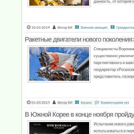
данность, от которой 
10.03.2019
Мотор БИ
Военная авиация
,
Гражданска
Ракетные двигатели нового поколения
Специалисты Воронеж
существенно увеличит
перспективного и важ
гендиректор «Роскосм
представитель госкор
04.03.2019
Мотор БИ
Космос
Комментариев нет
В Южной Корее в конце ноября пройду
Испытание нового раке
использоваться в пер