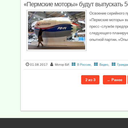
«Пермские моторы» будут выпускать 5
Освоение серийного п
«Пермские моторы» в
пресс-службе предприя
следующего планирует
опытной партии. «Опы
01.08.2017
Мотор БИ
В России
,
Видео
,
Гражда
2 из 3
← Ранее