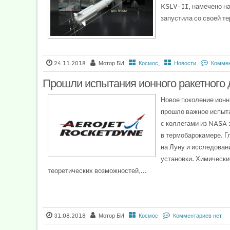
KSLV-II, намечено на
запустила со своей те
24.11.2018
Мотор БИ
Космос
,
Новости
Коммен
Прошли испытания ионного ракетного 
Новое поколение ионн
прошло важное испыта
с коллегами из NASA 
в термобарокамере. Г
на Луну и исследован
установки. Химически
теоретических возможностей,...
31.08.2018
Мотор БИ
Космос
Комментариев нет