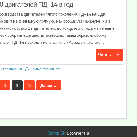
0 двигателей ПД-14 в год
роизводства двигателей пятого поколения ПД-14 на ОДК
ыходит на финишную прямую. Как сообщили Накануне.RU в
тия, собрано 12 двигателей, до конца этого года и в течение
ся собрать еще шесть, завершив, таким образом, сборку
тные» ПД-14 проходят испытания в «Авиадвигателе»,...
Читать...
нская авиация
Комментариев нет
1
2
3
Далее →
Мотор БИ
Copyright ©