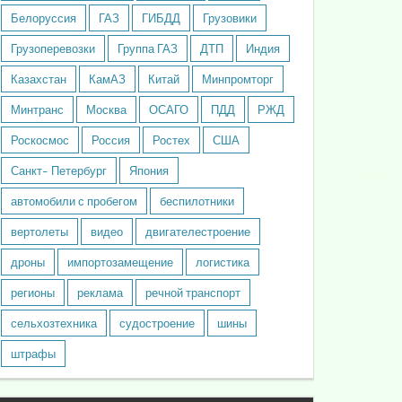
Белоруссия
ГАЗ
ГИБДД
Грузовики
Грузоперевозки
Группа ГАЗ
ДТП
Индия
Казахстан
КамАЗ
Китай
Минпромторг
Минтранс
Москва
ОСАГО
ПДД
РЖД
Роскосмос
Россия
Ростех
США
Санкт- Петербург
Япония
автомобили с пробегом
беспилотники
вертолеты
видео
двигателестроение
дроны
импортозамещение
логистика
регионы
реклама
речной транспорт
сельхозтехника
судостроение
шины
штрафы