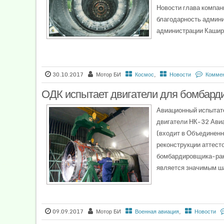
Новости глава компан
благодарность админи
администрации Каширс
30.10.2017
Мотор БИ
Космос
,
Новости
Коммен
ОДК испытает двигатели для бомбард
Авиационный испытат
двигатели НК-32 Ави
(входит в Объединен
реконструкции аттест
бомбардировщика-рак
является значимым ша
09.09.2017
Мотор БИ
Военная авиация
,
Новости