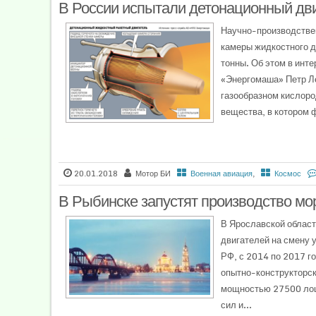
В России испытали детонационный дви
Научно-производстве
камеры жидкостного д
тонны. Об этом в инт
«Энергомаша» Петр Ле
газообразном кислоро
вещества, в котором ф
20.01.2018
Мотор БИ
Военная авиация
,
Космос
В Рыбинске запустят производство мо
В Ярославской област
двигателей на смену
РФ, с 2014 по 2017 
опытно-конструкторс
мощностью 27500 ло
сил и...