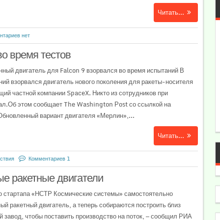
Читать...
нтариев нет
во время тестов
ый двигатель для Falcon 9 взорвался во время испытаний В
ий взорвался двигатель нового поколения для ракеты-носителя
щий частной компании SpaceX. Никто из сотрудников при
ал.Об этом сообщает The Washington Рost со ссылкой на
Обновленный вариант двигателя «Мерлин»,...
Читать...
ствия
Комментариев 1
ые ракетные двигатели
о стартапа «НСТР Космические системы» самостоятельно
ый ракетный двигатель, а теперь собираются построить близ
 завод, чтобы поставить производство на поток, — сообщил РИА