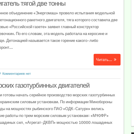
гатель тягой две тонны
нное объединение «Энергомаш» провело испытания модельной
етонационного ракетного двигателя, тяга которого составила две
ервью «Российской газете» заявил главный конструктор
вочкин. По его словам, эта модель работала на керосине и
де. Детонацией называется такое горение какого-либо
ронт...
Читать...
Комментариев нет
рских газотурбинных двигателей
и готовы начать серийное производство морских газотурбинных
 украинским силовым установкам. По информации Минобороны
годы на мощностях рыбинского ПАО «ОДК-Сатурн» велись
кие работы по трем морским силовым установкам: «М90ФР»
шадиных сил, «Агрегат-ДКВП» мощностью 10000 лошадиных