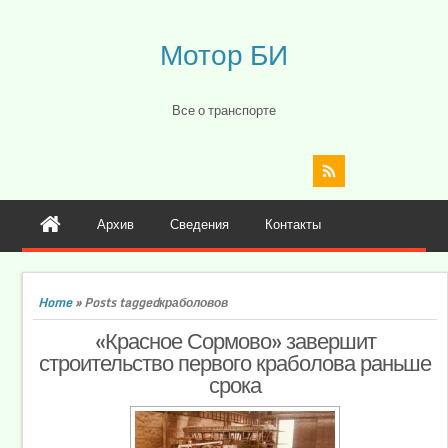
Мотор БИ
Все о транспорте
Архив
Сведения
Контакты
Home
»
Posts taggedкраболовов
«Красное Сормово» завершит
строительство первого краболова раньше
срока