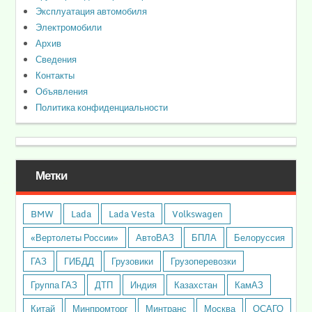
Эксплуатация автомобиля
Электромобили
Архив
Сведения
Контакты
Объявления
Политика конфиденциальности
Метки
BMW
Lada
Lada Vesta
Volkswagen
«Вертолеты России»
АвтоВАЗ
БПЛА
Белоруссия
ГАЗ
ГИБДД
Грузовики
Грузоперевозки
Группа ГАЗ
ДТП
Индия
Казахстан
КамАЗ
Китай
Минпромторг
Минтранс
Москва
ОСАГО