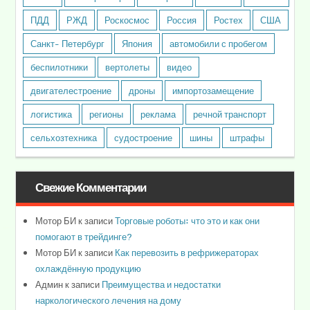
ПДД
РЖД
Роскосмос
Россия
Ростех
США
Санкт- Петербург
Япония
автомобили с пробегом
беспилотники
вертолеты
видео
двигателестроение
дроны
импортозамещение
логистика
регионы
реклама
речной транспорт
сельхозтехника
судостроение
шины
штрафы
Свежие Комментарии
Мотор БИ
к записи
Торговые роботы: что это и как они
помогают в трейдинге?
Мотор БИ
к записи
Как перевозить в рефрижераторах
охлаждённую продукцию
Админ
к записи
Преимущества и недостатки
наркологического лечения на дому