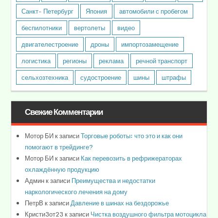
Санкт- Петербург
Япония
автомобили с пробегом
беспилотники
вертолеты
видео
двигателестроение
дроны
импортозамещение
логистика
регионы
реклама
речной транспорт
сельхозтехника
судостроение
шины
штрафы
Свежие Комментарии
Мотор БИ
к записи
Торговые роботы: что это и как они
помогают в трейдинге?
Мотор БИ
к записи
Как перевозить в рефрижераторах
охлаждённую продукцию
Админ
к записи
Преимущества и недостатки
наркологического лечения на дому
ПетрВ
к записи
Давление в шинах на бездорожье
Кристи3от23
к записи
Чистка воздушного фильтра мотоцикла