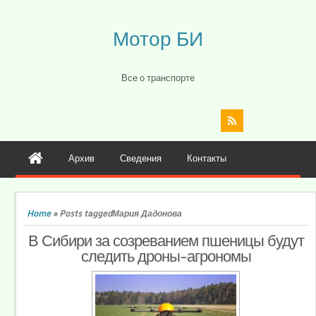
Мотор БИ
Все о транспорте
Архив
Сведения
Контакты
Home
»
Posts taggedМария Дадонова
В Сибири за созреванием пшеницы будут
следить дроны-агрономы