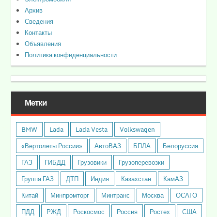
Архив
Сведения
Контакты
Объявления
Политика конфиденциальности
Метки
BMW
Lada
Lada Vesta
Volkswagen
«Вертолеты России»
АвтоВАЗ
БПЛА
Белоруссия
ГАЗ
ГИБДД
Грузовики
Грузоперевозки
Группа ГАЗ
ДТП
Индия
Казахстан
КамАЗ
Китай
Минпромторг
Минтранс
Москва
ОСАГО
ПДД
РЖД
Роскосмос
Россия
Ростех
США