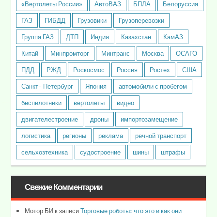
«Вертолеты России»
АвтоВАЗ
БПЛА
Белоруссия
ГАЗ
ГИБДД
Грузовики
Грузоперевозки
Группа ГАЗ
ДТП
Индия
Казахстан
КамАЗ
Китай
Минпромторг
Минтранс
Москва
ОСАГО
ПДД
РЖД
Роскосмос
Россия
Ростех
США
Санкт- Петербург
Япония
автомобили с пробегом
беспилотники
вертолеты
видео
двигателестроение
дроны
импортозамещение
логистика
регионы
реклама
речной транспорт
сельхозтехника
судостроение
шины
штрафы
Свежие Комментарии
Мотор БИ
к записи
Торговые роботы: что это и как они