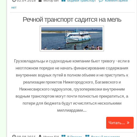
02.09.2016
Мотор БИ
Водный транспорт
Комментариев
нет
Речной транспорт садится на мель
Грузовладельцы и судоходные компании бьют тревогу – если в
неотложном порядке не начать финансирование содержания
внутренних водных путей в полном объеме и не приступить к
реализации проектов Нижегородского, Багаевского и
Нижнесвирского гидроузлов, грузоперевозки внутренним
водным транспортом могут почти полностью прекратиться, а
потери для бюджета будут исчисляться несколькими
миллиардами...
Читать...
08.08.2015
Мотор БИ
В России
,
Водный транспорт
,