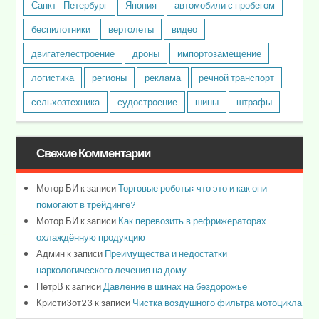
Санкт- Петербург
Япония
автомобили с пробегом
беспилотники
вертолеты
видео
двигателестроение
дроны
импортозамещение
логистика
регионы
реклама
речной транспорт
сельхозтехника
судостроение
шины
штрафы
Свежие Комментарии
Мотор БИ
к записи
Торговые роботы: что это и как они
помогают в трейдинге?
Мотор БИ
к записи
Как перевозить в рефрижераторах
охлаждённую продукцию
Админ
к записи
Преимущества и недостатки
наркологического лечения на дому
ПетрВ
к записи
Давление в шинах на бездорожье
Кристи3от23
к записи
Чистка воздушного фильтра мотоцикла