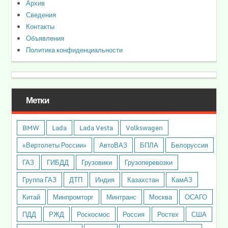
Архив
Сведения
Контакты
Объявления
Политика конфиденциальности
Метки
BMW
Lada
Lada Vesta
Volkswagen
«Вертолеты России»
АвтоВАЗ
БПЛА
Белоруссия
ГАЗ
ГИБДД
Грузовики
Грузоперевозки
Группа ГАЗ
ДТП
Индия
Казахстан
КамАЗ
Китай
Минпромторг
Минтранс
Москва
ОСАГО
ПДД
РЖД
Роскосмос
Россия
Ростех
США