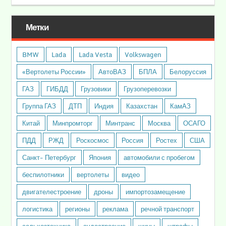
Метки
BMW
Lada
Lada Vesta
Volkswagen
«Вертолеты России»
АвтоВАЗ
БПЛА
Белоруссия
ГАЗ
ГИБДД
Грузовики
Грузоперевозки
Группа ГАЗ
ДТП
Индия
Казахстан
КамАЗ
Китай
Минпромторг
Минтранс
Москва
ОСАГО
ПДД
РЖД
Роскосмос
Россия
Ростех
США
Санкт- Петербург
Япония
автомобили с пробегом
беспилотники
вертолеты
видео
двигателестроение
дроны
импортозамещение
логистика
регионы
реклама
речной транспорт