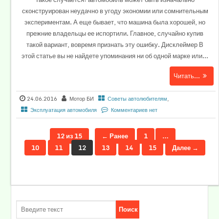
сконструирован неудачно в угоду экономии или сомнительным
экспериментам. А еще бывает, что машина была хорошей, но
прежние владельцы ее испортили. Главное, случайно купив
такой вариант, вовремя признать эту ошибку. Дисклеймер В
этой статье вы не найдете упоминания ни об одной марке или...
Читать...
24.06.2016
Мотор БИ
Советы автолюбителям
,
Эксплуатация автомобиля
Комментариев нет
12 из 15
← Ранее
1
…
10
11
12
13
14
15
Далее →