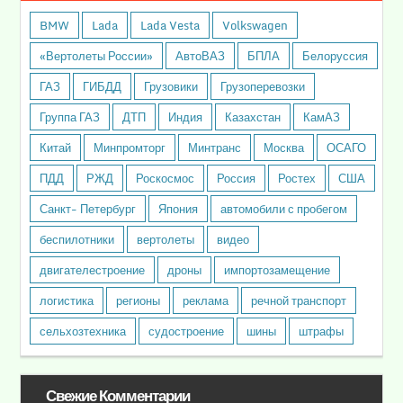
BMW
Lada
Lada Vesta
Volkswagen
«Вертолеты России»
АвтоВАЗ
БПЛА
Белоруссия
ГАЗ
ГИБДД
Грузовики
Грузоперевозки
Группа ГАЗ
ДТП
Индия
Казахстан
КамАЗ
Китай
Минпромторг
Минтранс
Москва
ОСАГО
ПДД
РЖД
Роскосмос
Россия
Ростех
США
Санкт- Петербург
Япония
автомобили с пробегом
беспилотники
вертолеты
видео
двигателестроение
дроны
импортозамещение
логистика
регионы
реклама
речной транспорт
сельхозтехника
судостроение
шины
штрафы
Свежие Комментарии