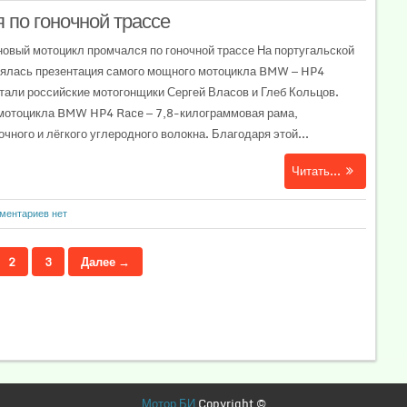
по гоночной трассе
вый мотоцикл промчался по гоночной трассе На португальской
оялась презентация самого мощного мотоцикла BMW — HP4
тали российские мотогонщики Сергей Власов и Глеб Кольцов.
 мотоцикла BMW HP4 Race — 7,8-килограммовая рама,
чного и лёгкого углеродного волокна. Благодаря этой...
Читать...
ментариев нет
2
3
Далее →
Мотор БИ
Copyright ©