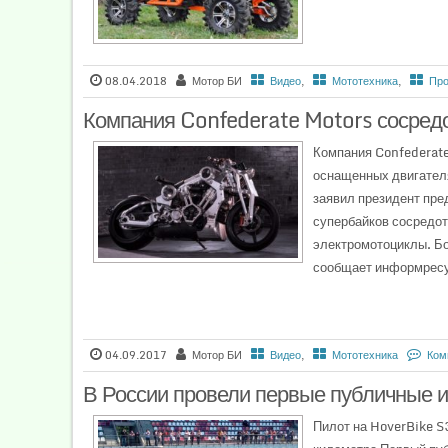
08.04.2018
Мотор БИ
Видео
,
Мототехника
,
Про
Компания Confederate Motors сосредо
Компания Confederate
оснащенных двигател
заявил президент пре
супербайков сосредот
электромотоциклы. Бол
сообщает информресур
04.09.2017
Мотор БИ
Видео
,
Мототехника
Ком
В России провели первые публичные 
Пилот на HoverBike S