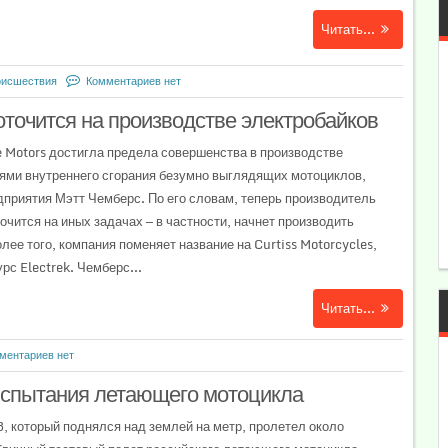
Читать...
исшествия
Комментариев нет
точится на производстве электробайков
 Motors достигла предела совершенства в производстве
ями внутреннего сгорания безумно выглядящих мотоциклов,
дприятия Мэтт Чемберс. По его словам, теперь производитель
очится на иных задачах — в частности, начнет производить
ее того, компания поменяет название на Curtiss Motorcycles,
с Electrek. Чемберс...
Читать...
ментариев нет
испытания летающего мотоцикла
3, который поднялся над землей на метр, пролетел около