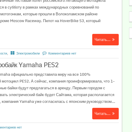
бличный тестовый полет российского летающего мотоцикла
ся в субботу в рамках международных соревнований по
мотогонкам, которые прошли в Волоколамском районе
роме Moscow Raceway. Пилот на HoverBike S3, который
Читать...
ости
,
Электромобили
Комментариев нет
тробайк Yamaha PES2
amaha официально представила миру на все 100%
мотоцикл PES2. А сейчас, компания проинформировала, что 1-
вные байки будут предлагаться в аренду. Первым городом с
ать электрический байк будет Сайтама, которая располагается
о, компания Yamaha уже согласилась с японским руководством...
Читать...
ментариев нет