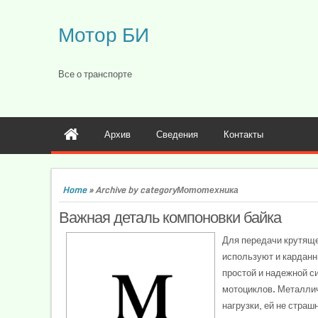
Мотор БИ
Все о транспорте
Архив
Сведения
Контакты
Home
»
Archive by categoryМототехника
Важная деталь компоновки байка
Для передачи крутяще
используют и карданн
простой и надежной с
мотоциклов. Металли
нагрузки, ей не страшн