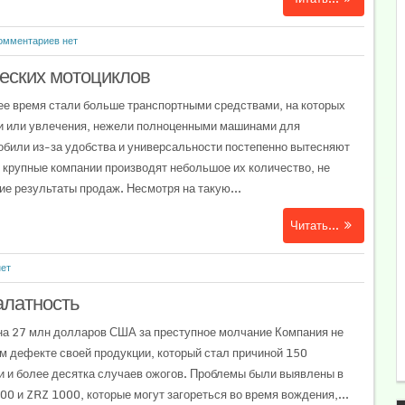
омментариев нет
еских мотоциклов
е время стали больше транспортными средствами, на которых
би или увлечения, нежели полноценными машинами для
били из-за удобства и универсальности постепенно вытесняют
о крупные компании производят небольшое их количество, не
ие результаты продаж. Несмотря на такую...
Читать...
нет
алатность
на 27 млн долларов США за преступное молчание Компания не
 дефекте своей продукции, который стал причиной 150
и и более десятка случаев ожогов. Проблемы были выявлены в
00 и ZRZ 1000, которые могут загореться во время вождения,...