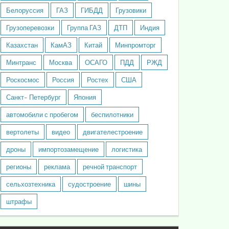
Белоруссия
ГАЗ
ГИБДД
Грузовики
Грузоперевозки
Группа ГАЗ
ДТП
Индия
Казахстан
КамАЗ
Китай
Минпромторг
Минтранс
Москва
ОСАГО
ПДД
РЖД
Роскосмос
Россия
Ростех
США
Санкт- Петербург
Япония
автомобили с пробегом
беспилотники
вертолеты
видео
двигателестроение
дроны
импортозамещение
логистика
регионы
реклама
речной транспорт
сельхозтехника
судостроение
шины
штрафы