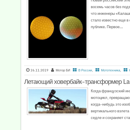
Новый российский эле
восемь часов без под
что инженеры «Калашн
стало известно еще в
публике. Первое...
26.11.2019
Мотор БИ
В России
,
Мототехника
,
Летающий ховербайк-трансформер Laz
Когда французский и
мотоцикл, превращающ
когда-нибудь это изо
вертикального взлета 
седле и сохраняет ст