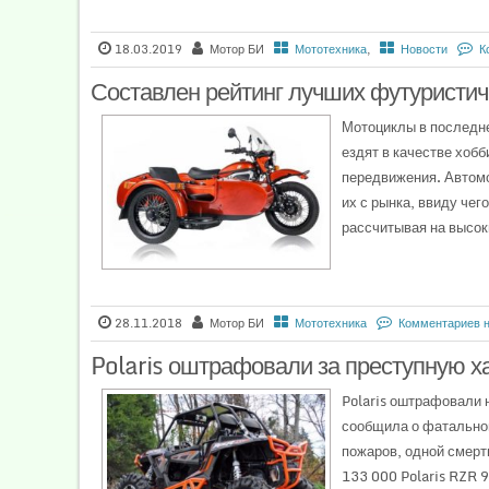
18.03.2019
Мотор БИ
Мототехника
,
Новости
К
Составлен рейтинг лучших футуристич
Мотоциклы в последне
ездят в качестве хоб
передвижения. Автомо
их с рынка, ввиду чег
рассчитывая на высок
28.11.2018
Мотор БИ
Мототехника
Комментариев 
Polaris оштрафовали за преступную х
Polaris оштрафовали 
сообщила о фатальном
пожаров, одной смерт
133 000 Polaris RZR 9