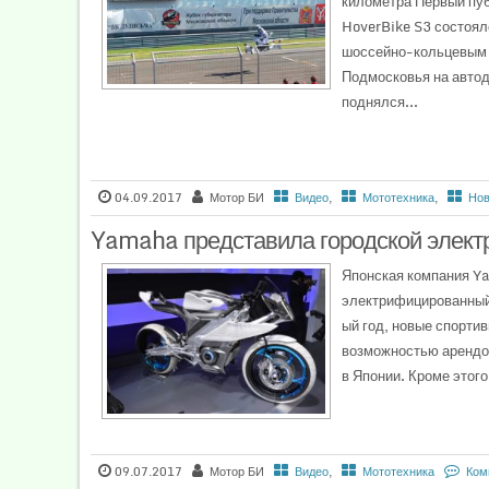
километра Первый пу
HoverBike S3 состоял
шоссейно-кольцевым 
Подмосковья на автод
поднялся...
04.09.2017
Мотор БИ
Видео
,
Мототехника
,
Нов
Yamaha представила городской элек
Японская компания Y
электрифицированный 
ый год, новые спорти
возможностью арендов
в Японии. Кроме этог
09.07.2017
Мотор БИ
Видео
,
Мототехника
Ком