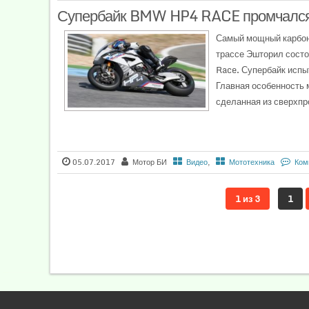
Супербайк BMW HP4 RACE промчался 
Самый мощный карбоно
трассе Эшторил сост
Race. Супербайк испы
Главная особенность
сделанная из сверхпро
05.07.2017
Мотор БИ
Видео
,
Мототехника
Ком
1 из 3
1