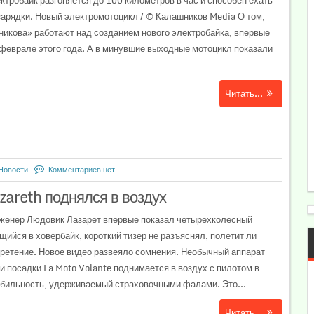
ктробайк разгоняется до 100 километров в час и способен ехать
зарядки. Новый электромотоцикл / © Калашников Media О том,
икова» работают над созданием нового электробайка, впервые
 феврале этого года. А в минувшие выходные мотоцикл показали
Читать...
Новости
Комментариев нет
areth поднялся в воздух
нженер Людовик Лазарет впервые показал четырехколесный
ийся в ховербайк, короткий тизер не разъяснял, полетит ли
бретение. Новое видео развеяло сомнения. Необычный аппарат
и посадки La Moto Volante поднимается в воздух с пилотом в
абильность, удерживаемый страховочными фалами. Это...
Читать...