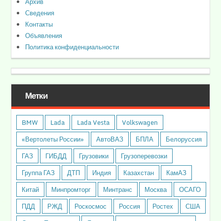
Архив
Сведения
Контакты
Объявления
Политика конфиденциальности
Метки
BMW
Lada
Lada Vesta
Volkswagen
«Вертолеты России»
АвтоВАЗ
БПЛА
Белоруссия
ГАЗ
ГИБДД
Грузовики
Грузоперевозки
Группа ГАЗ
ДТП
Индия
Казахстан
КамАЗ
Китай
Минпромторг
Минтранс
Москва
ОСАГО
ПДД
РЖД
Роскосмос
Россия
Ростех
США