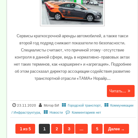
Сервисы краткосрочной аренды автомобилей, а также такси
второй год подряд снижают показатели по безопасности.
Специалисты считают, что причиной этому – отсутствие
контроля в данной сфере, ведь в нормативно-правовых актах
нет таких терминов, как «каршеринг» и «агрегация». Подробнее
об этом рассказал директор ассоциации содействия развитию
транспортной отрасли «ТАМА» Норайр...
Читать...
23.11.2020
Мотор БИ
Городской транспорт
,
Коммуникации
/ Инфраструктура
,
Новости
Комментариев нет
1 из 5
1
2
3
…
5
Далее →