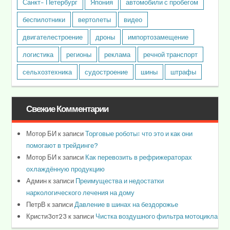
Санкт- Петербург
Япония
автомобили с пробегом
беспилотники
вертолеты
видео
двигателестроение
дроны
импортозамещение
логистика
регионы
реклама
речной транспорт
сельхозтехника
судостроение
шины
штрафы
Свежие Комментарии
Мотор БИ
к записи
Торговые роботы: что это и как они
помогают в трейдинге?
Мотор БИ
к записи
Как перевозить в рефрижераторах
охлаждённую продукцию
Админ
к записи
Преимущества и недостатки
наркологического лечения на дому
ПетрВ
к записи
Давление в шинах на бездорожье
Кристи3от23
к записи
Чистка воздушного фильтра мотоцикла