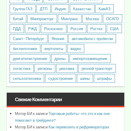
Группа ГАЗ
ДТП
Индия
Казахстан
КамАЗ
Китай
Минпромторг
Минтранс
Москва
ОСАГО
ПДД
РЖД
Роскосмос
Россия
Ростех
США
Санкт- Петербург
Япония
автомобили с пробегом
беспилотники
вертолеты
видео
двигателестроение
дроны
импортозамещение
логистика
регионы
реклама
речной транспорт
сельхозтехника
судостроение
шины
штрафы
Свежие Комментарии
Мотор БИ
к записи
Торговые роботы: что это и как они
помогают в трейдинге?
Мотор БИ
к записи
Как перевозить в рефрижераторах