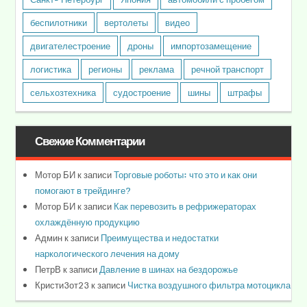
беспилотники
вертолеты
видео
двигателестроение
дроны
импортозамещение
логистика
регионы
реклама
речной транспорт
сельхозтехника
судостроение
шины
штрафы
Свежие Комментарии
Мотор БИ
к записи
Торговые роботы: что это и как они
помогают в трейдинге?
Мотор БИ
к записи
Как перевозить в рефрижераторах
охлаждённую продукцию
Админ
к записи
Преимущества и недостатки
наркологического лечения на дому
ПетрВ
к записи
Давление в шинах на бездорожье
Кристи3от23
к записи
Чистка воздушного фильтра мотоцикла