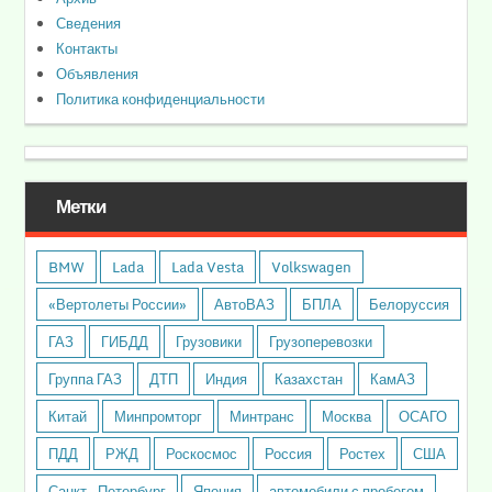
Сведения
Контакты
Объявления
Политика конфиденциальности
Метки
BMW
Lada
Lada Vesta
Volkswagen
«Вертолеты России»
АвтоВАЗ
БПЛА
Белоруссия
ГАЗ
ГИБДД
Грузовики
Грузоперевозки
Группа ГАЗ
ДТП
Индия
Казахстан
КамАЗ
Китай
Минпромторг
Минтранс
Москва
ОСАГО
ПДД
РЖД
Роскосмос
Россия
Ростех
США
Санкт- Петербург
Япония
автомобили с пробегом