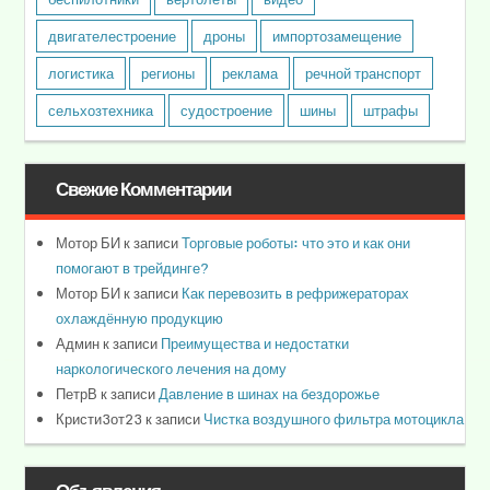
двигателестроение
дроны
импортозамещение
логистика
регионы
реклама
речной транспорт
сельхозтехника
судостроение
шины
штрафы
Свежие Комментарии
Мотор БИ
к записи
Торговые роботы: что это и как они
помогают в трейдинге?
Мотор БИ
к записи
Как перевозить в рефрижераторах
охлаждённую продукцию
Админ
к записи
Преимущества и недостатки
наркологического лечения на дому
ПетрВ
к записи
Давление в шинах на бездорожье
Кристи3от23
к записи
Чистка воздушного фильтра мотоцикла