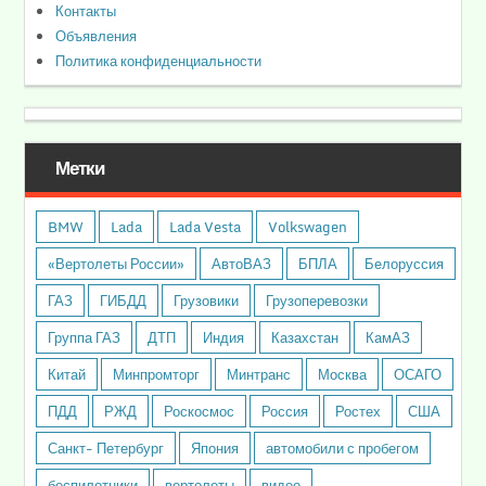
Контакты
Объявления
Политика конфиденциальности
Метки
BMW
Lada
Lada Vesta
Volkswagen
«Вертолеты России»
АвтоВАЗ
БПЛА
Белоруссия
ГАЗ
ГИБДД
Грузовики
Грузоперевозки
Группа ГАЗ
ДТП
Индия
Казахстан
КамАЗ
Китай
Минпромторг
Минтранс
Москва
ОСАГО
ПДД
РЖД
Роскосмос
Россия
Ростех
США
Санкт- Петербург
Япония
автомобили с пробегом
беспилотники
вертолеты
видео