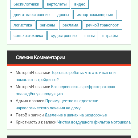
беспилотники
вертолеты
видео
двигателестроение
дроны
импортозамещение
логистика
регионы
реклама
речной транспорт
сельхозтехника
судостроение
шины
штрафы
Свежие Комментарии
Мотор БИ
к записи
Торговые роботы: что это и как они
помогают в трейдинге?
Мотор БИ
к записи
Как перевозить в рефрижераторах
охлаждённую продукцию
Админ
к записи
Преимущества и недостатки
наркологического лечения на дому
ПетрВ
к записи
Давление в шинах на бездорожье
Кристи3от23
к записи
Чистка воздушного фильтра мотоцикла