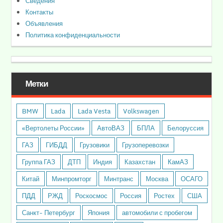
Сведения
Контакты
Объявления
Политика конфиденциальности
Метки
BMW
Lada
Lada Vesta
Volkswagen
«Вертолеты России»
АвтоВАЗ
БПЛА
Белоруссия
ГАЗ
ГИБДД
Грузовики
Грузоперевозки
Группа ГАЗ
ДТП
Индия
Казахстан
КамАЗ
Китай
Минпромторг
Минтранс
Москва
ОСАГО
ПДД
РЖД
Роскосмос
Россия
Ростех
США
Санкт- Петербург
Япония
автомобили с пробегом