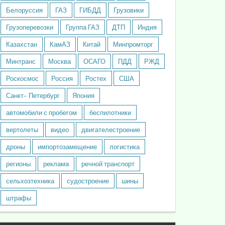
Белоруссия
ГАЗ
ГИБДД
Грузовики
Грузоперевозки
Группа ГАЗ
ДТП
Индия
Казахстан
КамАЗ
Китай
Минпромторг
Минтранс
Москва
ОСАГО
ПДД
РЖД
Роскосмос
Россия
Ростех
США
Санкт- Петербург
Япония
автомобили с пробегом
беспилотники
вертолеты
видео
двигателестроение
дроны
импортозамещение
логистика
регионы
реклама
речной транспорт
сельхозтехника
судостроение
шины
штрафы