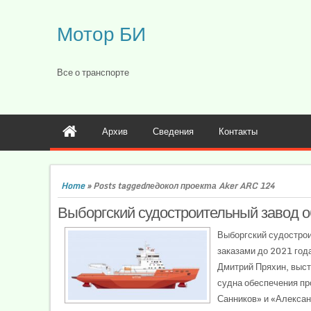
Мотор БИ
Все о транспорте
Архив
Сведения
Контакты
Home
»
Posts taggedледокол проекта Aker ARC 124
Выборгский судостроительный завод о
Выборгский судострои
заказами до 2021 год
Дмитрий Пряхин, выст
судна обеспечения пр
Санников» и «Алексан