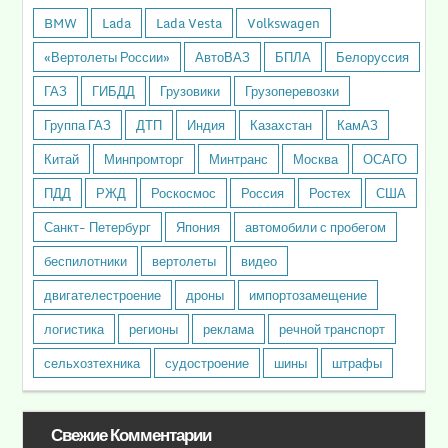
BMW
Lada
Lada Vesta
Volkswagen
«Вертолеты России»
АвтоВАЗ
БПЛА
Белоруссия
ГАЗ
ГИБДД
Грузовики
Грузоперевозки
Группа ГАЗ
ДТП
Индия
Казахстан
КамАЗ
Китай
Минпромторг
Минтранс
Москва
ОСАГО
ПДД
РЖД
Роскосмос
Россия
Ростех
США
Санкт- Петербург
Япония
автомобили с пробегом
беспилотники
вертолеты
видео
двигателестроение
дроны
импортозамещение
логистика
регионы
реклама
речной транспорт
сельхозтехника
судостроение
шины
штрафы
Свежие Комментарии