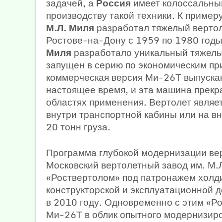
задачей, а
Россия
имеет колоссальный
производству такой техники. К пример
М.Л. Миля
разработал тяжелый вертол
Ростове-на-Дону с 1959 по 1980 годы
Миля
разработало уникальный тяжелы
запущен в серию по экономическим пр
коммерческая версия Ми-26Т выпускаю
настоящее время, и эта машина прекр
областях применения. Вертолет являе
внутри транспортной кабины или на в
20 тонн груза.
Программа глубокой модернизации ве
Московский вертолетный завод им. М.
«Роствертолом» под патронажем холди
конструкторской и эксплуатационной 
в 2010 году. Одновременно с этим «Р
Ми-26Т в облик опытного модернизир