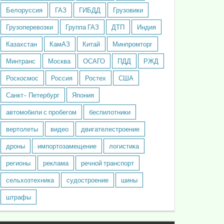
Белоруссия
ГАЗ
ГИБДД
Грузовики
Грузоперевозки
Группа ГАЗ
ДТП
Индия
Казахстан
КамАЗ
Китай
Минпромторг
Минтранс
Москва
ОСАГО
ПДД
РЖД
Роскосмос
Россия
Ростех
США
Санкт- Петербург
Япония
автомобили с пробегом
беспилотники
вертолеты
видео
двигателестроение
дроны
импортозамещение
логистика
регионы
реклама
речной транспорт
сельхозтехника
судостроение
шины
штрафы