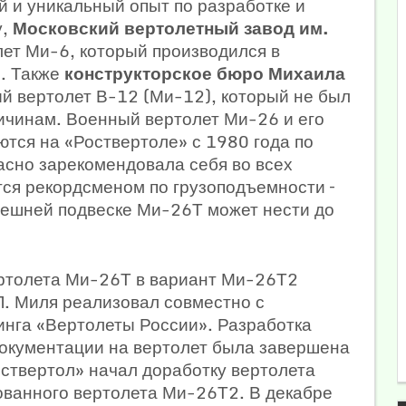
 и уникальный опыт по разработке и
у,
Московский вертолетный завод им.
ет Ми-6, который производился в
. Также
конструкторское бюро Михаила
й вертолет В-12 (Ми-12), который не был
ичинам. Военный вертолет Ми-26 и его
тся на «Роствертоле» с 1980 года по
асно зарекомендовала себя во всех
тся рекордсменом по грузоподъемности –
нешней подвеске Ми-26Т может нести до
ртолета Ми-26Т в вариант Ми-26Т2
Л. Миля реализовал совместно с
нга «Вертолеты России». Разработка
документации на вертолет была завершена
оствертол» начал доработку вертолета
ованного вертолета Ми-26Т2. В декабре