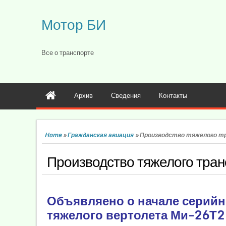
Мотор БИ
Все о транспорте
Архив
Сведения
Контакты
Home
»
Гражданская авиация
»
Производство тяжелого т
Производство тяжелого тран
Объявляено о начале серийн
тяжелого вертолета Ми-26Т2