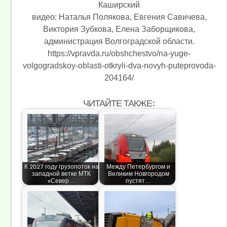
Каширский
видео: Наталья Полякова, Евгения Савичева,
Виктория Зубкова, Елена Заборщикова,
администрация Волгоградской области.
https://vpravda.ru/obshchestvo/na-yuge-
volgogradskoy-oblasti-otkryli-dva-novyh-puteprovoda-
204164/
ЧИТАЙТЕ ТАКЖЕ:
К 2027 году грузопоток на
Между Петербургом и
западной ветке МТК
Великим Новгородом
«Север…
пустят…