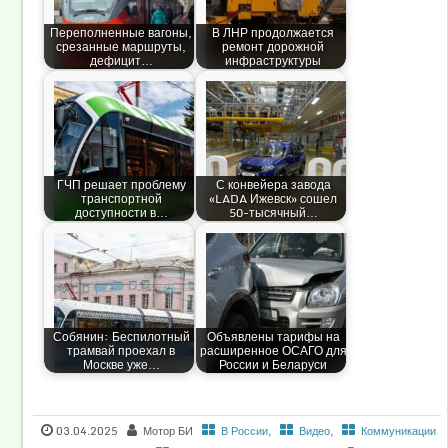
Переполненные вагоны,
В ЛНР продолжается
срезанные маршруты,
ремонт дорожной
дефицит…
инфраструктуры
ГЧП решает проблему
С конвейера завода
транспортной
«LADA Ижевск» сошел
доступности в…
50-тысячный…
Собянин: Беспилотный
Объявлены тарифы на
трамвай проехал в
расширенное ОСАГО для
Москве уже…
России и Беларуси
03.04.2025
Мотор БИ
В России
,
Видео
,
Коммуникации