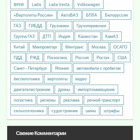
BMW
Lada
Lada Vesta
Volkswagen
«Вертолеты России»
АвтоВАЗ
БПЛА
Белоруссия
ГАЗ
ГИБДД
Грузовики
Грузоперевозки
Группа ГАЗ
ДТП
Индия
Казахстан
КамАЗ
Китай
Минпромторг
Минтранс
Москва
ОСАГО
ПДД
РЖД
Роскосмос
Россия
Ростех
США
Санкт- Петербург
Япония
автомобили с пробегом
беспилотники
вертолеты
видео
двигателестроение
дроны
импортозамещение
логистика
регионы
реклама
речной транспорт
сельхозтехника
судостроение
шины
штрафы
Свежие Комментарии