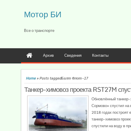
Мотор БИ
Все о транспорте
Архив
Сведения
Контакты
Home
»
Posts taggedБалт Флот-17
Танкер-химовоз проекта RST27M спус
Обновлённый танкер-х
Сормово» спустил на 
2018 годах построят 
танкер-химовоз проек
спустили на воду в пр