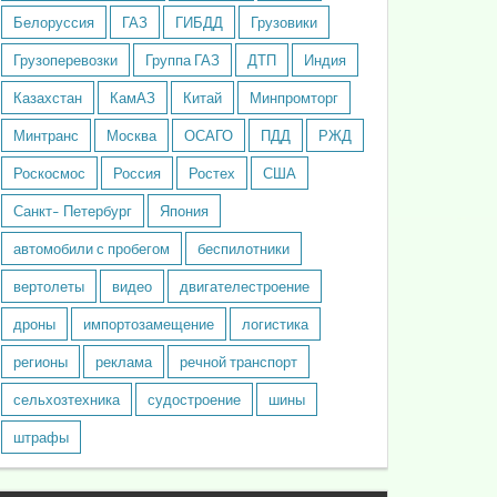
Белоруссия
ГАЗ
ГИБДД
Грузовики
Грузоперевозки
Группа ГАЗ
ДТП
Индия
Казахстан
КамАЗ
Китай
Минпромторг
Минтранс
Москва
ОСАГО
ПДД
РЖД
Роскосмос
Россия
Ростех
США
Санкт- Петербург
Япония
автомобили с пробегом
беспилотники
вертолеты
видео
двигателестроение
дроны
импортозамещение
логистика
регионы
реклама
речной транспорт
сельхозтехника
судостроение
шины
штрафы