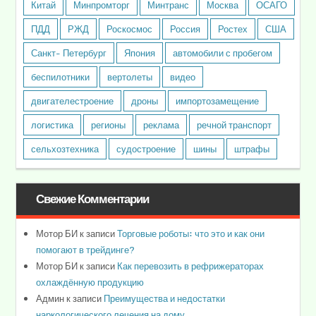
Китай
Минпромторг
Минтранс
Москва
ОСАГО
ПДД
РЖД
Роскосмос
Россия
Ростех
США
Санкт- Петербург
Япония
автомобили с пробегом
беспилотники
вертолеты
видео
двигателестроение
дроны
импортозамещение
логистика
регионы
реклама
речной транспорт
сельхозтехника
судостроение
шины
штрафы
Свежие Комментарии
Мотор БИ
к записи
Торговые роботы: что это и как они
помогают в трейдинге?
Мотор БИ
к записи
Как перевозить в рефрижераторах
охлаждённую продукцию
Админ
к записи
Преимущества и недостатки
наркологического лечения на дому