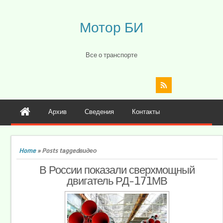
Мотор БИ
Все о транспорте
Архив
Сведения
Контакты
Home
»
Posts taggedвидео
В России показали сверхмощный
двигатель РД-171МВ