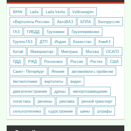
BMW
Lada
Lada Vesta
Volkswagen
«Вертолеты России»
АвтоВАЗ
БПЛА
Белоруссия
ГАЗ
ГИБДД
Грузовики
Грузоперевозки
Группа ГАЗ
ДТП
Индия
Казахстан
КамАЗ
Китай
Минпромторг
Минтранс
Москва
ОСАГО
ПДД
РЖД
Роскосмос
Россия
Ростех
США
Санкт- Петербург
Япония
автомобили с пробегом
беспилотники
вертолеты
видео
двигателестроение
дроны
импортозамещение
логистика
регионы
реклама
речной транспорт
сельхозтехника
судостроение
шины
штрафы