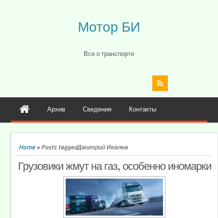
Мотор БИ
Все о транспорте
Архив
Сведения
Контакты
Home
»
Posts taggedДмитрий Иевлев
Грузовики жмут на газ, особенно иномарки