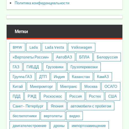
Политика конфиденциальности
Метки
BMW
Lada
Lada Vesta
Volkswagen
«Вертолеты России»
АвтоВАЗ
БПЛА
Белоруссия
ГАЗ
ГИБДД
Грузовики
Грузоперевозки
Группа ГАЗ
ДТП
Индия
Казахстан
КамАЗ
Китай
Минпромторг
Минтранс
Москва
ОСАГО
ПДД
РЖД
Роскосмос
Россия
Ростех
США
Санкт- Петербург
Япония
автомобили с пробегом
беспилотники
вертолеты
видео
двигателестроение
дроны
импортозамещение