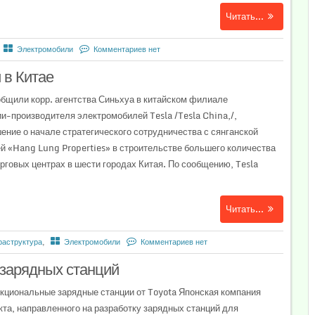
Читать...
Электромобили
Комментариев нет
 в Китае
общили корр. агентства Синьхуа в китайском филиале
и-производителя электромобилей Tesla /Tesla China,/,
ение о начале стратегического сотрудничества с сянганской
й «Hang Lung Properties» в строительстве большего количества
орговых центрах в шести городах Китая. По сообщению, Tesla
Читать...
раструктура
,
Электромобили
Комментариев нет
 зарядных станций
циональные зарядные станции от Toyota Японская компания
кта, направленного на разработку зарядных станций для