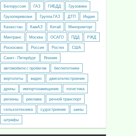
Белоруссия
ГАЗ
ГИБДД
Грузовики
Грузоперевозки
Группа ГАЗ
ДТП
Индия
Казахстан
КамАЗ
Китай
Минпромторг
Минтранс
Москва
ОСАГО
ПДД
РЖД
Роскосмос
Россия
Ростех
США
Санкт- Петербург
Япония
автомобили с пробегом
беспилотники
вертолеты
видео
двигателестроение
дроны
импортозамещение
логистика
регионы
реклама
речной транспорт
сельхозтехника
судостроение
шины
штрафы