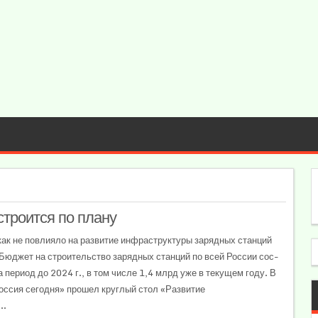
троится по плану
как не пов­лия­ло на раз­ви­тие ин­фраст­рук­ту­ры за­ряд­ных стан­ций
Бюд­жет на строи­тель­ство за­ряд­ных стан­ций по всей Рос­сии сос­
 пе­риод до 2024 г., в том чис­ле 1,4 млрд уже в те­кущем го­ду. В
ссия сегодня» прошел круглый стол «Развитие
..