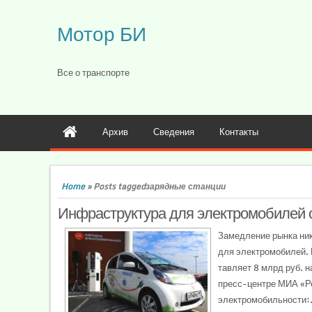
Мотор БИ
Все о транспорте
Архив
Сведения
Контакты
Home
»
Posts taggedзарядные станции
Инфраструктура для электромобилей с
За­мед­ле­ние рын­ка ни­
для элек­тро­моби­лей. 
тавляет 8 млрд руб. на
пресс-центре МИА «Ро
электромобильности:.