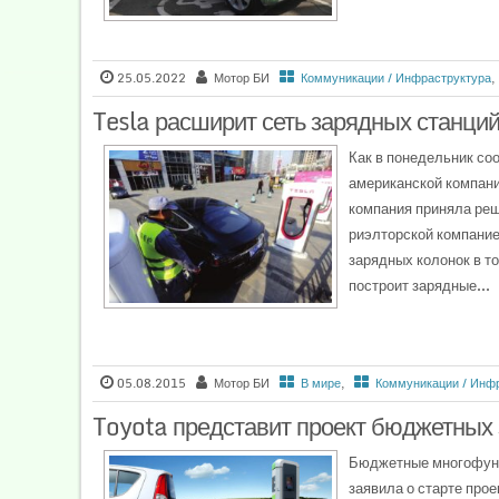
25.05.2022
Мотор БИ
Коммуникации / Инфраструктура
,
Tesla расширит сеть зарядных станций
Как в понедельник со
американской компани
компания приняла реш
риэлторской компание
зарядных колонок в т
построит зарядные...
05.08.2015
Мотор БИ
В мире
,
Коммуникации / Инф
Toyota представит проект бюджетных
Бюджетные многофунк
заявила о старте прое