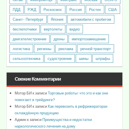
ПДД
РЖД
Роскосмос
Россия
Ростех
США
Санкт- Петербург
Япония
автомобили с пробегом
беспилотники
вертолеты
видео
двигателестроение
дроны
импортозамещение
логистика
регионы
реклама
речной транспорт
сельхозтехника
судостроение
шины
штрафы
Свежие Комментарии
Мотор БИ
к записи
Торговые роботы: что это и как они
помогают в трейдинге?
Мотор БИ
к записи
Как перевозить в рефрижераторах
охлаждённую продукцию
Админ
к записи
Преимущества и недостатки
наркологического лечения на дому