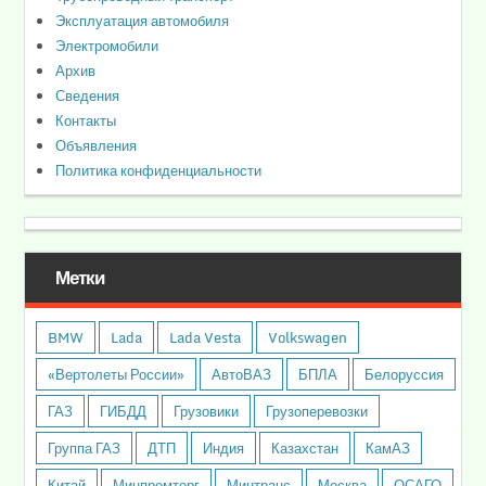
Эксплуатация автомобиля
Электромобили
Архив
Сведения
Контакты
Объявления
Политика конфиденциальности
Метки
BMW
Lada
Lada Vesta
Volkswagen
«Вертолеты России»
АвтоВАЗ
БПЛА
Белоруссия
ГАЗ
ГИБДД
Грузовики
Грузоперевозки
Группа ГАЗ
ДТП
Индия
Казахстан
КамАЗ
Китай
Минпромторг
Минтранс
Москва
ОСАГО