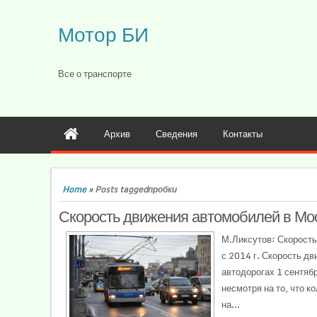
Мотор БИ
Все о транспорте
Архив
Сведения
Контакты
Home
»
Posts taggedпробки
Скорость движения автомобилей в Мо
М.Ликсутов: Скорость
с 2014 г. Скорость д
автодорогах 1 сентябр
несмотря на то, что 
на...