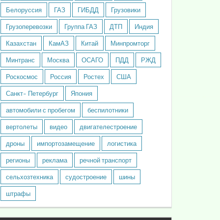
Белоруссия
ГАЗ
ГИБДД
Грузовики
Грузоперевозки
Группа ГАЗ
ДТП
Индия
Казахстан
КамАЗ
Китай
Минпромторг
Минтранс
Москва
ОСАГО
ПДД
РЖД
Роскосмос
Россия
Ростех
США
Санкт- Петербург
Япония
автомобили с пробегом
беспилотники
вертолеты
видео
двигателестроение
дроны
импортозамещение
логистика
регионы
реклама
речной транспорт
сельхозтехника
судостроение
шины
штрафы