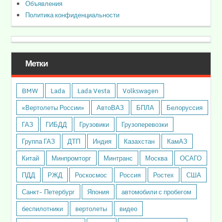
Объявления
Политика конфиденциальности
Метки
BMW
Lada
Lada Vesta
Volkswagen
«Вертолеты России»
АвтоВАЗ
БПЛА
Белоруссия
ГАЗ
ГИБДД
Грузовики
Грузоперевозки
Группа ГАЗ
ДТП
Индия
Казахстан
КамАЗ
Китай
Минпромторг
Минтранс
Москва
ОСАГО
ПДД
РЖД
Роскосмос
Россия
Ростех
США
Санкт- Петербург
Япония
автомобили с пробегом
беспилотники
вертолеты
видео