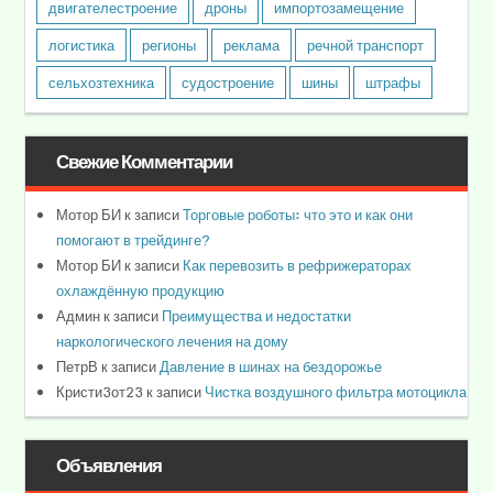
двигателестроение
дроны
импортозамещение
логистика
регионы
реклама
речной транспорт
сельхозтехника
судостроение
шины
штрафы
Свежие Комментарии
Мотор БИ
к записи
Торговые роботы: что это и как они
помогают в трейдинге?
Мотор БИ
к записи
Как перевозить в рефрижераторах
охлаждённую продукцию
Админ
к записи
Преимущества и недостатки
наркологического лечения на дому
ПетрВ
к записи
Давление в шинах на бездорожье
Кристи3от23
к записи
Чистка воздушного фильтра мотоцикла
Объявления