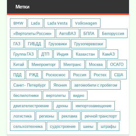
Метки
BMW
Lada
Lada Vesta
Volkswagen
«Вертолеты России»
АвтоВАЗ
БПЛА
Белоруссия
ГАЗ
ГИБДД
Грузовики
Грузоперевозки
Группа ГАЗ
ДТП
Индия
Казахстан
КамАЗ
Китай
Минпромторг
Минтранс
Москва
ОСАГО
ПДД
РЖД
Роскосмос
Россия
Ростех
США
Санкт- Петербург
Япония
автомобили с пробегом
беспилотники
вертолеты
видео
двигателестроение
дроны
импортозамещение
логистика
регионы
реклама
речной транспорт
сельхозтехника
судостроение
шины
штрафы