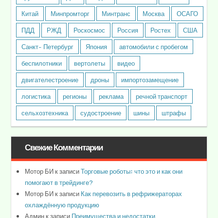
Китай
Минпромторг
Минтранс
Москва
ОСАГО
ПДД
РЖД
Роскосмос
Россия
Ростех
США
Санкт- Петербург
Япония
автомобили с пробегом
беспилотники
вертолеты
видео
двигателестроение
дроны
импортозамещение
логистика
регионы
реклама
речной транспорт
сельхозтехника
судостроение
шины
штрафы
Свежие Комментарии
Мотор БИ
к записи
Торговые роботы: что это и как они
помогают в трейдинге?
Мотор БИ
к записи
Как перевозить в рефрижераторах
охлаждённую продукцию
Админ
к записи
Преимущества и недостатки