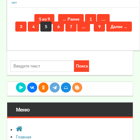
нет
5 из 9
← Ранее
1
…
3
4
5
6
7
…
9
Далее →
Меню
Главная