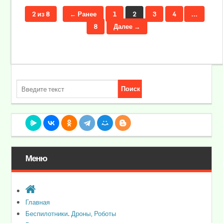
2 из 8
← Ранее
1
2
3
4
…
8
Далее →
Меню
Главная
Беспилотники. Дроны, Роботы