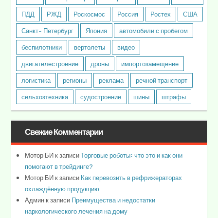
ПДД
РЖД
Роскосмос
Россия
Ростех
США
Санкт- Петербург
Япония
автомобили с пробегом
беспилотники
вертолеты
видео
двигателестроение
дроны
импортозамещение
логистика
регионы
реклама
речной транспорт
сельхозтехника
судостроение
шины
штрафы
Свежие Комментарии
Мотор БИ
к записи
Торговые роботы: что это и как они
помогают в трейдинге?
Мотор БИ
к записи
Как перевозить в рефрижераторах
охлаждённую продукцию
Админ
к записи
Преимущества и недостатки
наркологического лечения на дому