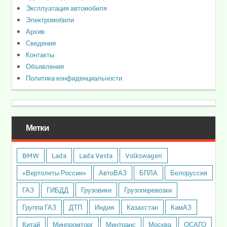
Эксплуатация автомобиля
Электромобили
Архив
Сведения
Контакты
Объявления
Политика конфиденциальности
Метки
BMW
Lada
Lada Vesta
Volkswagen
«Вертолеты России»
АвтоВАЗ
БПЛА
Белоруссия
ГАЗ
ГИБДД
Грузовики
Грузоперевозки
Группа ГАЗ
ДТП
Индия
Казахстан
КамАЗ
Китай
Минпромторг
Минтранс
Москва
ОСАГО