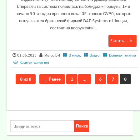
Впервые эта система появилась на болидах «Формулы 1» в
начале 90-х годов прошлого века. 35-тонные CV90, которые
выпускаются британской фирмой BAE Systems в Швеции,
состоят на вооружении...
Читать...
01.05.2015
Мотор БИ
В мире
,
Видео
,
Военная техника
Комментариев нет
8 из 8
← Ранее
1
…
6
7
8