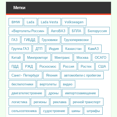
Метки
BMW
Lada
Lada Vesta
Volkswagen
«Вертолеты России»
АвтоВАЗ
БПЛА
Белоруссия
ГАЗ
ГИБДД
Грузовики
Грузоперевозки
Группа ГАЗ
ДТП
Индия
Казахстан
КамАЗ
Китай
Минпромторг
Минтранс
Москва
ОСАГО
ПДД
РЖД
Роскосмос
Россия
Ростех
США
Санкт- Петербург
Япония
автомобили с пробегом
беспилотники
вертолеты
видео
двигателестроение
дроны
импортозамещение
логистика
регионы
реклама
речной транспорт
сельхозтехника
судостроение
шины
штрафы