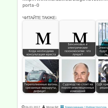
porta-0
ЧИТАЙТЕ ТАКЖЕ:
Бензиновые и
электрические
Элект
Когда необходима
газонокосилки: что
будут
консультация юриста
лучше?
ль
Переполненные вагоны,
Судоходство стоит на
ОДК при
срезанные маршруты,
пороге революционных
решен
дефицит…
изменений
06.01.2017
Мотор БИ
Коммуникации / Инфраструктура
,