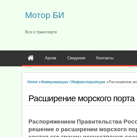
Мотор БИ
Все о транспорте
Архив
Сведения
Контакты
Home
»
Коммуникации / Инфраструктура
»
Расширение мо
Расширение морского порта
Распоряжением Правительства Росс
решение о расширении морского пор
состав его границ искусственно со