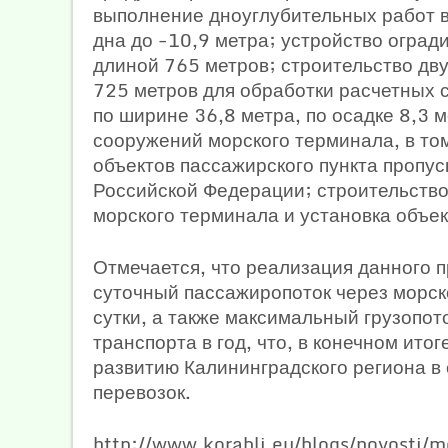
выполнение дноуглубительных работ в
дна до -10,9 метра; устройство огра
длиной 765 метров; строительство дв
725 метров для обработки расчетных с
по ширине 36,8 метра, по осадке 8,3 
сооружений морского терминала, в том
объектов пассажирского пункта пропус
Российской Федерации; строительство
морского терминала и установка объе
Отмечается, что реализация данного 
суточный пассажиропоток через морско
сутки, а также максимальный грузопото
транспорта в год, что, в конечном ито
развитию Калининградского региона в
перевозок.
http://www.korabli.eu/blogs/novosti/m