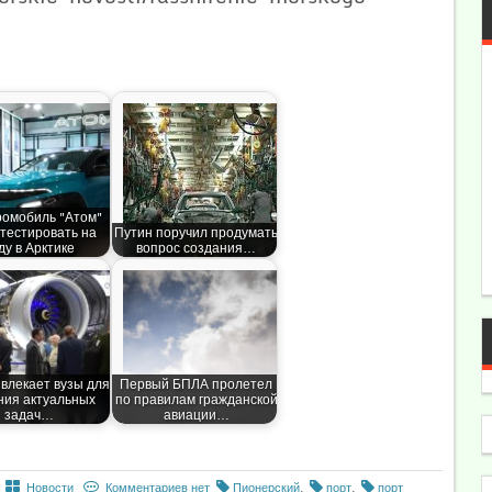
ромобиль "Атом"
 тестировать на
Путин поручил продумать
ду в Арктике
вопрос создания…
влекает вузы для
Первый БПЛА пролетел
ия актуальных
по правилам гражданской
задач…
авиации…
Новости
Комментариев нет
Пионерский
,
порт
,
порт