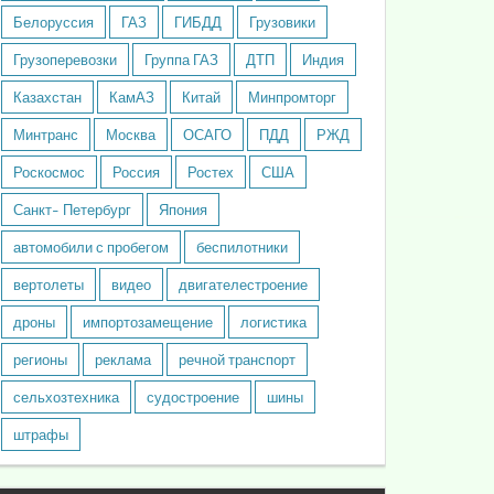
Белоруссия
ГАЗ
ГИБДД
Грузовики
Грузоперевозки
Группа ГАЗ
ДТП
Индия
Казахстан
КамАЗ
Китай
Минпромторг
Минтранс
Москва
ОСАГО
ПДД
РЖД
Роскосмос
Россия
Ростех
США
Санкт- Петербург
Япония
автомобили с пробегом
беспилотники
вертолеты
видео
двигателестроение
дроны
импортозамещение
логистика
регионы
реклама
речной транспорт
сельхозтехника
судостроение
шины
штрафы