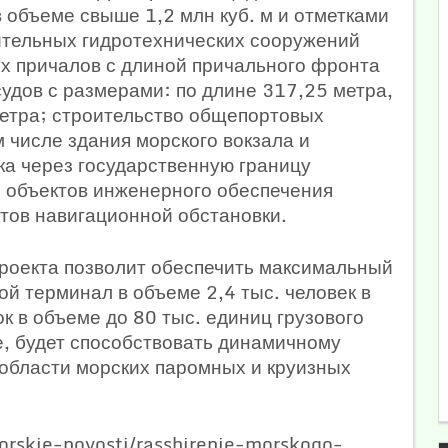
 объеме свыше 1,2 млн куб. м и отметками
дительных гидротехнических сооружений
ух причалов с длиной причального фронта
удов с размерами: по длине 317,25 метра,
метра; строительство общепортовых
 числе здания морского вокзала и
ка через государственную границу
 объектов инженерного обеспечения
ктов навигационной обстановки.
проекта позволит обеспечить максимальный
й терминал в объеме 2,4 тыс. человек в
к в объеме до 80 тыс. единиц грузового
ге, будет способствовать динамичному
 области морских паромных и круизных
orskie-novosti/rasshirenie-morskogo-