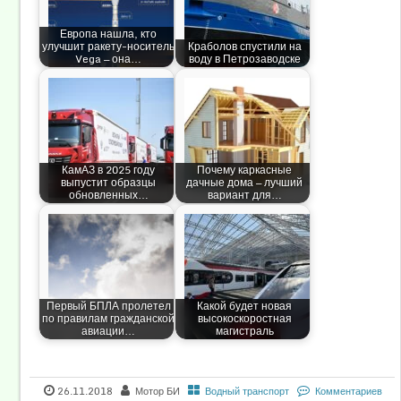
Европа нашла, кто
улучшит ракету-носитель
Краболов спустили на
Vega — она…
воду в Петрозаводске
КамАЗ в 2025 году
Почему каркасные
выпустит образцы
дачные дома — лучший
обновленных…
вариант для…
Первый БПЛА пролетел
Какой будет новая
по правилам гражданской
высокоскоростная
авиации…
магистраль
26.11.2018
Мотор БИ
Водный транспорт
Комментариев