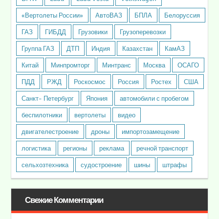
«Вертолеты России»
АвтоВАЗ
БПЛА
Белоруссия
ГАЗ
ГИБДД
Грузовики
Грузоперевозки
Группа ГАЗ
ДТП
Индия
Казахстан
КамАЗ
Китай
Минпромторг
Минтранс
Москва
ОСАГО
ПДД
РЖД
Роскосмос
Россия
Ростех
США
Санкт- Петербург
Япония
автомобили с пробегом
беспилотники
вертолеты
видео
двигателестроение
дроны
импортозамещение
логистика
регионы
реклама
речной транспорт
сельхозтехника
судостроение
шины
штрафы
Свежие Комментарии