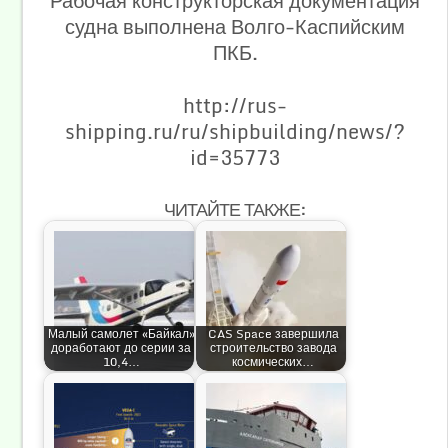
Рабочая конструкторская документация
судна выполнена Волго-Каспийским
ПКБ.
http://rus-
shipping.ru/ru/shipbuilding/news/?
id=35773
ЧИТАЙТЕ ТАКЖЕ:
Малый самолет «Байкал»
CAS Space завершила
доработают до серии за
строительство завода
10,4…
космических…