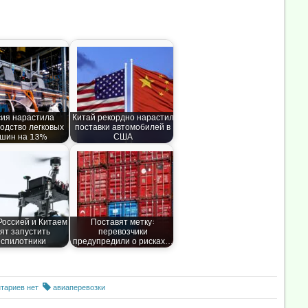
сия нарастила
Китай рекордно нарастил
одство легковых
поставки автомобилей в
шин на 13%
США
Россией и Китаем
Поставят метку:
ят запустить
перевозчики
спилотники
предупредили о рисках…
тариев нет
авиаперевозки