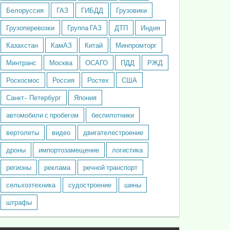
Белоруссия
ГАЗ
ГИБДД
Грузовики
Грузоперевозки
Группа ГАЗ
ДТП
Индия
Казахстан
КамАЗ
Китай
Минпромторг
Минтранс
Москва
ОСАГО
ПДД
РЖД
Роскосмос
Россия
Ростех
США
Санкт- Петербург
Япония
автомобили с пробегом
беспилотники
вертолеты
видео
двигателестроение
дроны
импортозамещение
логистика
регионы
реклама
речной транспорт
сельхозтехника
судостроение
шины
штрафы