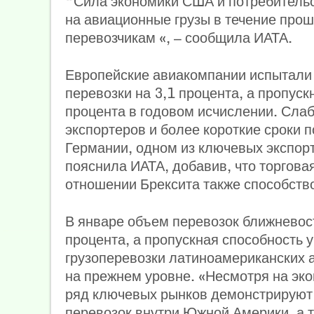
“Сила экономики США и потребительс
на авиационные грузы в течение прош
перевозчикам «, — сообщила ИАТА.
Европейские авиакомпании испытали 
перевозки на 3,1 процента, а пропуск
процента в годовом исчислении. Сла
экспортеров и более короткие сроки 
Германии, одном из ключевых экспор
пояснила ИАТА, добавив, что торгова
отношении Брексита также способств
В январе объем перевозок ближневос
процента, а пропускная способность у
грузоперевозки латиноамериканских 
на прежнем уровне. «Несмотря на эк
ряд ключевых рынков демонстрируют
перевозок внутри Южной Америки, а