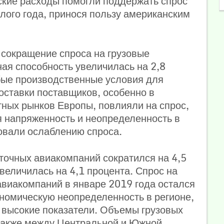
кие расходы помогли поддержать спрос
лого года, принося пользу американским
сокращение спроса на грузовые
ная способность увеличилась на 2,8
бые производственные условия для
поставки поставщиков, особенно в
тных рынков Европы, повлияли на спрос,
я напряженность и неопределенность в
овали ослаблению спроса.
точных авиакомпаний сократился на 4,5
величилась на 4,1 процента. Спрос на
авиакомпаний в январе 2019 года остался
ономическую неопределенность в регионе,
 высокие показатели.
Объемы грузовых
 также между Центральной и Южной