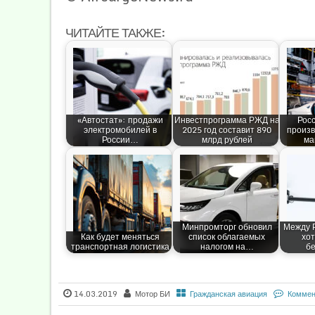
ЧИТАЙТЕ ТАКЖЕ:
«Автостат»: продажи
Инвестпрограмма РЖД на
Рос
электромобилей в
2025 год составит 890
произв
России…
млрд рублей
ма
Минпромторг обновил
Между 
Как будет меняться
список облагаемых
хот
транспортная логистика
налогом на…
бе
14.03.2019
Мотор БИ
Гражданская авиация
Коммен