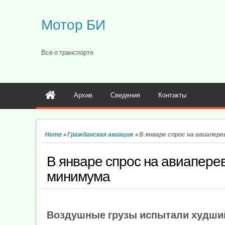
Мотор БИ
Все о транспорте
Архив
Сведения
Контакты
Home
»
Гражданская авиация
»
В январе спрос на авиапер
В январе спрос на авиаперев
минимума
Воздушные грузы испытали худший 