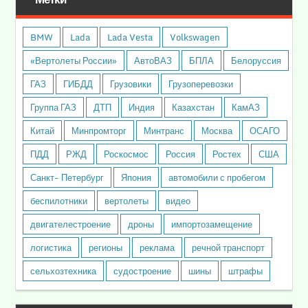
BMW
Lada
Lada Vesta
Volkswagen
«Вертолеты России»
АвтоВАЗ
БПЛА
Белоруссия
ГАЗ
ГИБДД
Грузовики
Грузоперевозки
Группа ГАЗ
ДТП
Индия
Казахстан
КамАЗ
Китай
Минпромторг
Минтранс
Москва
ОСАГО
ПДД
РЖД
Роскосмос
Россия
Ростех
США
Санкт- Петербург
Япония
автомобили с пробегом
беспилотники
вертолеты
видео
двигателестроение
дроны
импортозамещение
логистика
регионы
реклама
речной транспорт
сельхозтехника
судостроение
шины
штрафы