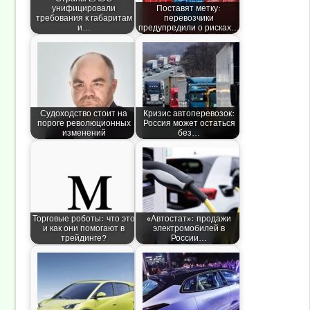
унифицировали
Поставят метку:
требования к габаритам
перевозчики
и…
предупредили о рисках…
Судоходство стоит на
Кризис автоперевозок:
пороге революционных
Россия может остаться
изменений
без…
Торговые роботы: что это
«Автостат»: продажи
и как они помогают в
электромобилей в
трейдинге?
России…