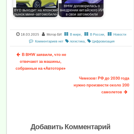
BMW договорилась о
BYD выходит на японский
внедрении китайского ИИ
рынок мини-автомобилей
в свои автомобили
18.03.2025
Мотор БИ
В мире
,
В России
,
Новости
Комментариев нет
логистика
,
Цифровизация
В BMW заявили, что не
отвечают за машины,
собранные на «Автоторе»
Чемезов: РФ до 2030 года
нужно произвести около 200
самолетов
Добавить Комментарий