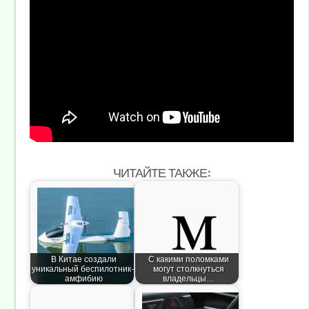
ЧИТАЙТЕ ТАКЖЕ:
В Китае создали
С какими поломками
уникальный беспилотник-
могут столкнуться
амфибию
владельцы…