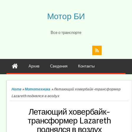
Мотор БИ
Все о транспорте
Архив
Сведения
Контакты
Home
»
Мототехника
»
Летающий ховербайк-трансформер
Lazareth поднялся в воздух
Летающий ховербайк-
трансформер Lazareth
поднялся в воздух