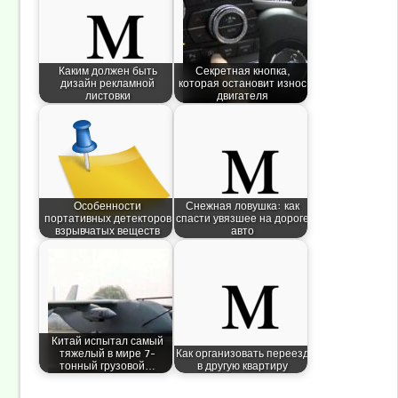
Каким должен быть
Секретная кнопка,
дизайн рекламной
которая остановит износ
листовки
двигателя
Особенности
Снежная ловушка: как
портативных детекторов
спасти увязшее на дороге
взрывчатых веществ
авто
Китай испытал самый
тяжелый в мире 7-
Как организовать переезд
тонный грузовой…
в другую квартиру