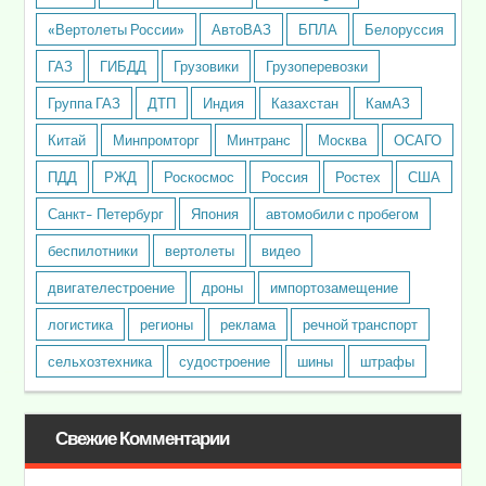
«Вертолеты России»
АвтоВАЗ
БПЛА
Белоруссия
ГАЗ
ГИБДД
Грузовики
Грузоперевозки
Группа ГАЗ
ДТП
Индия
Казахстан
КамАЗ
Китай
Минпромторг
Минтранс
Москва
ОСАГО
ПДД
РЖД
Роскосмос
Россия
Ростех
США
Санкт- Петербург
Япония
автомобили с пробегом
беспилотники
вертолеты
видео
двигателестроение
дроны
импортозамещение
логистика
регионы
реклама
речной транспорт
сельхозтехника
судостроение
шины
штрафы
Свежие Комментарии