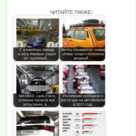
ЧИТАЙТЕ ТАКЖЕ:
С конвейера завода
Мечты сбываются: новая
«LADA Ижевск» сошел
«Нива-спорт» получила
50-тысячный…
мощный…
АвтоВАЗ: Lada Iskra
Россиянам сообщили о
успешно прошла все
росте цен на автомобили
испытания, в…
в 2025 году