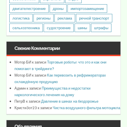
двигателестроение
дроны
импортозамещение
логистика
регионы
реклама
речной транспорт
сельхозтехника
судостроение
шины
штрафы
Свежие Комментарии
Мотор БИ
к записи
Торговые роботы: что это и как они
помогают в трейдинге?
Мотор БИ
к записи
Как перевозить в рефрижераторах
охлаждённую продукцию
Админ
к записи
Преимущества и недостатки
наркологического лечения на дому
ПетрВ
к записи
Давление в шинах на бездорожье
Кристи3от23
к записи
Чистка воздушного фильтра мотоцикла
Объявления