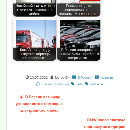
Новейший LADA B-Plus
Россияне вдвое
Cross: что известно о
переплачивают за
дебюте
машины. Мы сравнили…
КамАЗ в 2025 году
В России подорожали
выпустит образцы
автомобили с пробегом
обновленных…
впервые за…
13.07.2022
Мотор БИ
В России
,
Новости
Комментариев нет
Lada
,
Lada 4x4
В России все чаще
угоняют авто с помощью
электронного ключа
BMW ввела платную
подписку на подогрев