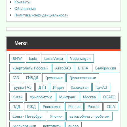
Контакты
Объявления
Политика конфиденциальности
Метки
BMW
Lada
Lada Vesta
Volkswagen
«Вертолеты России»
АвтоВАЗ
БПЛА
Белоруссия
ГАЗ
ГИБДД
Грузовики
Грузоперевозки
Группа ГАЗ
ДТП
Индия
Казахстан
КамАЗ
Китай
Минпромторг
Минтранс
Москва
ОСАГО
ПДД
РЖД
Роскосмос
Россия
Ростех
США
Санкт- Петербург
Япония
автомобили с пробегом
беспилотники
вертолеты
видео