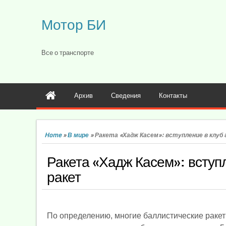
Мотор БИ
Все о транспорте
Архив
Сведения
Контакты
Home
»
В мире
»
Ракета «Хадж Касем»: вступление в клуб
Ракета «Хадж Касем»: вступ
ракет
По определению, многие баллистические раке