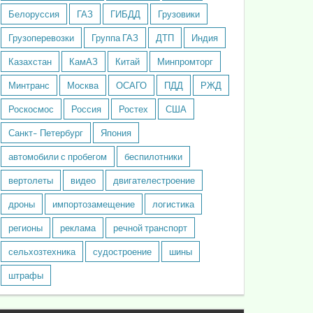
Белоруссия
ГАЗ
ГИБДД
Грузовики
Грузоперевозки
Группа ГАЗ
ДТП
Индия
Казахстан
КамАЗ
Китай
Минпромторг
Минтранс
Москва
ОСАГО
ПДД
РЖД
Роскосмос
Россия
Ростех
США
Санкт- Петербург
Япония
автомобили с пробегом
беспилотники
вертолеты
видео
двигателестроение
дроны
импортозамещение
логистика
регионы
реклама
речной транспорт
сельхозтехника
судостроение
шины
штрафы