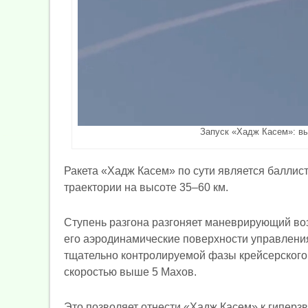
Запуск «Хадж Касем»: в
Ракета «Хадж Касем» по сути является баллист
траектории на высоте 35–60 км.
Ступень разгона разгоняет маневрирующий воз
его аэродинамические поверхности управления
тщательно контролируемой фазы крейсерского 
скоростью выше 5 Махов.
Это позволяет отнести «Хадж Касем» к гиперз