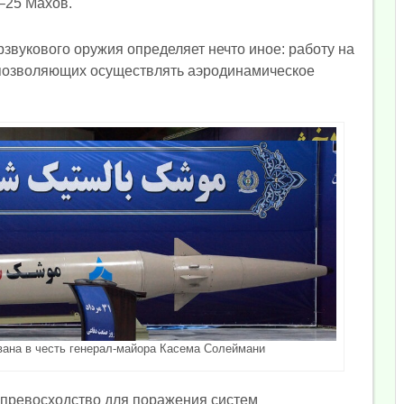
–25 Махов.
звукового оружия определяет нечто иное: работу на
 позволяющих осуществлять аэродинамическое
вана в честь генерал-майора Касема Солеймани
 превосходство для поражения систем