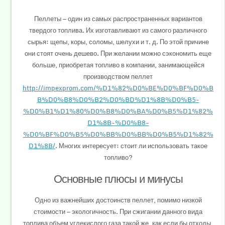
Пеллеты — один из самых распространенных вариантов
твердого топлива. Их изготавливают из самого различного
сырья: щепы, коры, соломы, шелухи и т. д. По этой причине
они стоят очень дешево. При желании можно сэкономить еще
больше, приобретая топливо в компании, занимающейся
производством пеллет
http://impexprom.com/%D1%82%D0%BE%D0%BF%D0%B
B%D0%B8%D0%B2%D0%BD%D1%8B%D0%B5-
%D0%B1%D1%80%D0%B8%D0%BA%D0%B5%D1%82%
D1%8B-%D0%B8-
%D0%BF%D0%B5%D0%BB%D0%BB%D0%B5%D1%82%
D1%8B/
. Многих интересует: стоит ли использовать такое
топливо?
Основные плюсы и минусы
Одно из важнейших достоинств пеллет, помимо низкой
стоимости — экологичность. При сжигании данного вида
топлива объем углекислого газа такой же, как если бы отходы,