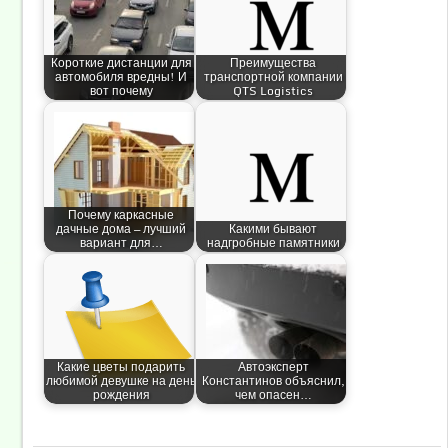
Короткие дистанции для
Преимущества
автомобиля вредны! И
транспортной компании
вот почему
QTS Logistics
Почему каркасные
дачные дома — лучший
Какими бывают
вариант для…
надгробные памятники
Какие цветы подарить
Автоэксперт
любимой девушке на день
Константинов объяснил,
рождения
чем опасен…