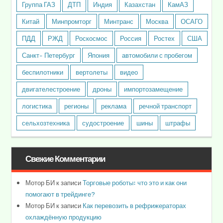
Группа ГАЗ
ДТП
Индия
Казахстан
КамАЗ
Китай
Минпромторг
Минтранс
Москва
ОСАГО
ПДД
РЖД
Роскосмос
Россия
Ростех
США
Санкт- Петербург
Япония
автомобили с пробегом
беспилотники
вертолеты
видео
двигателестроение
дроны
импортозамещение
логистика
регионы
реклама
речной транспорт
сельхозтехника
судостроение
шины
штрафы
Свежие Комментарии
Мотор БИ
к записи
Торговые роботы: что это и как они
помогают в трейдинге?
Мотор БИ
к записи
Как перевозить в рефрижераторах
охлаждённую продукцию