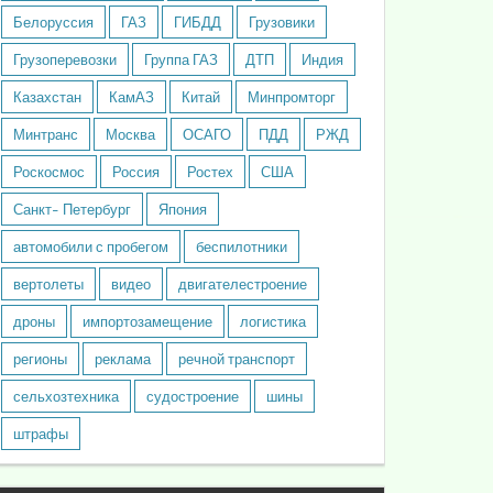
Белоруссия
ГАЗ
ГИБДД
Грузовики
Грузоперевозки
Группа ГАЗ
ДТП
Индия
Казахстан
КамАЗ
Китай
Минпромторг
Минтранс
Москва
ОСАГО
ПДД
РЖД
Роскосмос
Россия
Ростех
США
Санкт- Петербург
Япония
автомобили с пробегом
беспилотники
вертолеты
видео
двигателестроение
дроны
импортозамещение
логистика
регионы
реклама
речной транспорт
сельхозтехника
судостроение
шины
штрафы