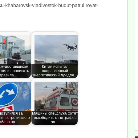
su-khabarovsk-vladivostok-budut-patrulirovat-
ам-доставщикам
Китай испытал
жили прописать
направленный
правила…
энергетический луч для…
вступился за
Машины спецслужб хотят
ля, встретившего
освободить от штрафов
абана на…
за…