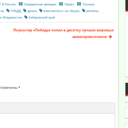
В России
,
Гражданская авиация
,
Право
,
Техника
ток
,
ГИБДД
,
дроны
,
Комсомольск-на-Амуре
,
регионы
,
к-Владивосток
,
Хабаровский край
Лоукостер «Победа» попал в десятку лучших мировых
авиаперевозчиков
 помечены
*