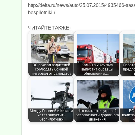
http://deita.ru/news/auto/25.07.2015/4935466-tras
bespilotniki-/
ЧИТАЙТЕ ТАКЖЕ:
ВС обязал водителей
КамАЗ в 2025 году
Робот
соблюдать боковой
выпустит образцы
предло
интервал от самокатов
обновленных…
Между Россией и Китаем
Что считается угрозой
ВС 
хотят запустить
безопасности дорожного
водите
беспилотники
движения
к