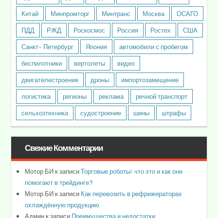
Китай
Минпромторг
Минтранс
Москва
ОСАГО
ПДД
РЖД
Роскосмос
Россия
Ростех
США
Санкт- Петербург
Япония
автомобили с пробегом
беспилотники
вертолеты
видео
двигателестроение
дроны
импортозамещение
логистика
регионы
реклама
речной транспорт
сельхозтехника
судостроение
шины
штрафы
Свежие Комментарии
Мотор БИ
к записи
Торговые роботы: что это и как они
помогают в трейдинге?
Мотор БИ
к записи
Как перевозить в рефрижераторах
охлаждённую продукцию
Админ
к записи
Преимущества и недостатки